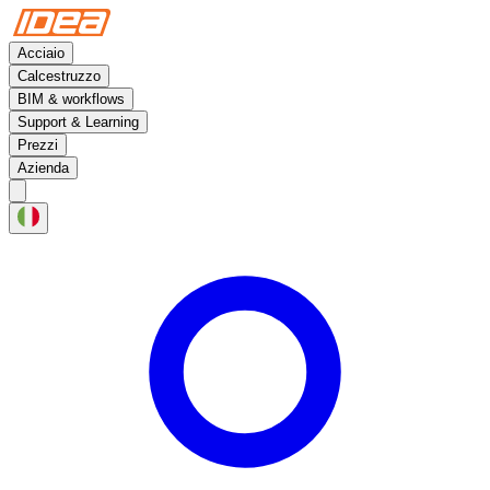
Acciaio
Calcestruzzo
BIM & workflows
Support & Learning
Prezzi
Azienda