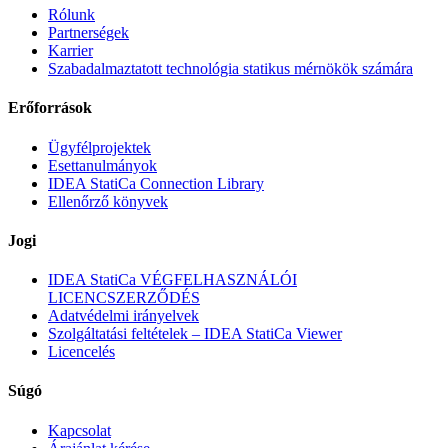
Rólunk
Partnerségek
Karrier
Szabadalmaztatott technológia statikus mérnökök számára
Erőforrások
Ügyfélprojektek
Esettanulmányok
IDEA StatiCa Connection Library
Ellenőrző könyvek
Jogi
IDEA StatiCa VÉGFELHASZNÁLÓI
LICENCSZERZŐDÉS
Adatvédelmi irányelvek
Szolgáltatási feltételek – IDEA StatiCa Viewer
Licencelés
Súgó
Kapcsolat