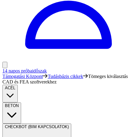
14 napos próbaidőszak
Támogatási Központ
Tudásbázis cikkek
Tömeges kiválasztás
CAD és FEA szoftverekhez
ACÉL
BETON
CHECKBOT (BIM KAPCSOLATOK)