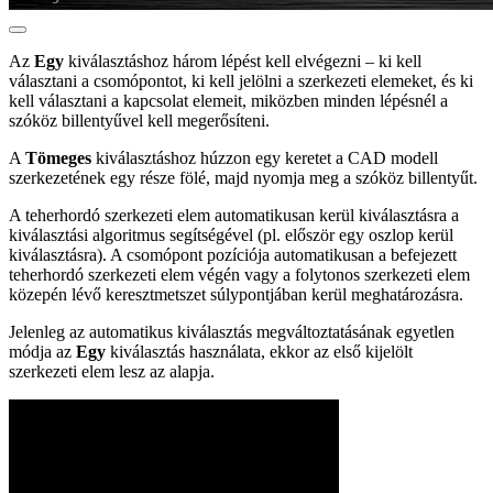
Az
Egy
kiválasztáshoz három lépést kell elvégezni – ki kell
választani a csomópontot, ki kell jelölni a szerkezeti elemeket, és ki
kell választani a kapcsolat elemeit, miközben minden lépésnél a
szóköz billentyűvel kell megerősíteni.
A
Tömeges
kiválasztáshoz húzzon egy keretet a CAD modell
szerkezetének egy része fölé, majd nyomja meg a szóköz billentyűt.
A teherhordó szerkezeti elem automatikusan kerül kiválasztásra a
kiválasztási algoritmus segítségével (pl. először egy oszlop kerül
kiválasztásra). A csomópont pozíciója automatikusan a befejezett
teherhordó szerkezeti elem végén vagy a folytonos szerkezeti elem
közepén lévő keresztmetszet súlypontjában kerül meghatározásra.
Jelenleg az automatikus kiválasztás megváltoztatásának egyetlen
módja az
Egy
kiválasztás használata, ekkor az első kijelölt
szerkezeti elem lesz az alapja.