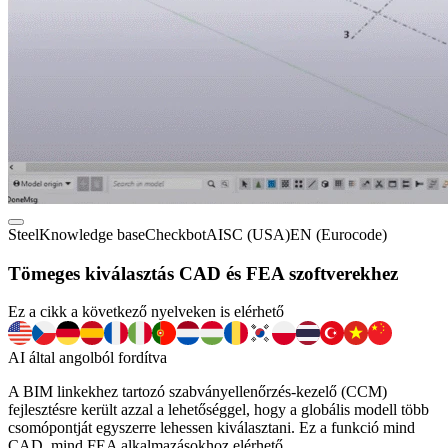
Steel
Knowledge base
Checkbot
AISC (USA)
EN (Eurocode)
Tömeges kiválasztás CAD és FEA szoftverekhez
Ez a cikk a következő nyelveken is elérhető
AI által angolból fordítva
A BIM linkekhez tartozó szabványellenőrzés-kezelő (CCM)
fejlesztésre került azzal a lehetőséggel, hogy a globális modell több
csomópontját egyszerre lehessen kiválasztani. Ez a funkció mind
CAD, mind FEA alkalmazásokhoz elérhető.