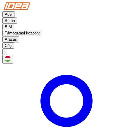
Acél
Beton
BIM
Támogatási központ
Árazás
Cég