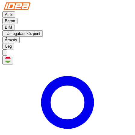
Acél
Beton
BIM
Támogatási központ
Árazás
Cég