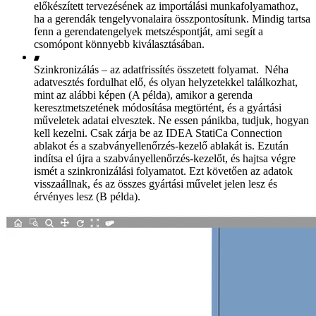
előkészített tervezésének az importálási munkafolyamathoz,
ha a gerendák tengelyvonalaira összpontosítunk. Mindig tartsa
fenn a gerendatengelyek metszéspontját, ami segít a
csomópont könnyebb kiválasztásában.
Szinkronizálás – az adatfrissítés összetett folyamat. Néha
adatvesztés fordulhat elő, és olyan helyzetekkel találkozhat,
mint az alábbi képen (A példa), amikor a gerenda
keresztmetszetének módosítása megtörtént, és a gyártási
műveletek adatai elvesztek. Ne essen pánikba, tudjuk, hogyan
kell kezelni. Csak zárja be az IDEA StatiCa Connection
ablakot és a szabványellenőrzés-kezelő ablakát is. Ezután
indítsa el újra a szabványellenőrzés-kezelőt, és hajtsa végre
ismét a szinkronizálási folyamatot. Ezt követően az adatok
visszaállnak, és az összes gyártási művelet jelen lesz és
érvényes lesz (B példa).