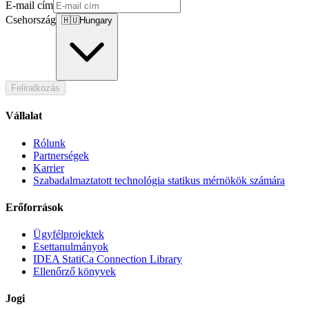
E-mail cím
Csehország
🇭🇺
Hungary
Feliratkozás
Vállalat
Rólunk
Partnerségek
Karrier
Szabadalmaztatott technológia statikus mérnökök számára
Erőforrások
Ügyfélprojektek
Esettanulmányok
IDEA StatiCa Connection Library
Ellenőrző könyvek
Jogi