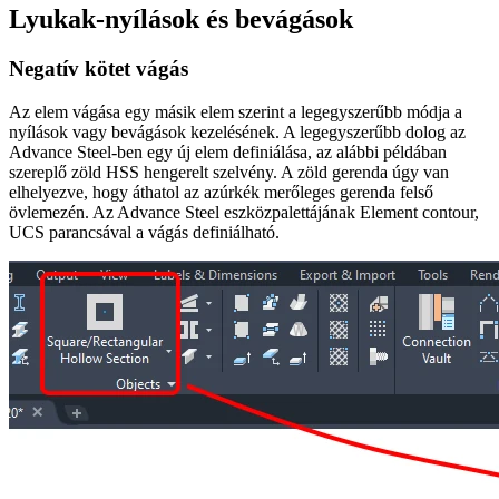
Lyukak-nyílások és bevágások
Negatív kötet vágás
Az elem vágása egy másik elem szerint a legegyszerűbb módja a
nyílások vagy bevágások kezelésének. A legegyszerűbb dolog az
Advance Steel-ben egy új elem definiálása, az alábbi példában
szereplő zöld HSS hengerelt szelvény. A zöld gerenda úgy van
elhelyezve, hogy áthatol az azúrkék merőleges gerenda felső
övlemezén. Az Advance Steel eszközpalettájának Element contour,
UCS parancsával a vágás definiálható.