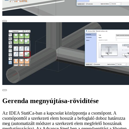
Gerenda megnyújtása-rövidítése
Az IDEA StatiCa-ban a kapcsolat középpontja a csomópont. A
csomóponttól a szerkezeti elem hosszát a befoglaló doboz határozza
meg (automatizált módszer a szerkezeti elem megfelelő hosszának
meghatározására). Az Advance Steel-ben a gerendaentitást a Shorten