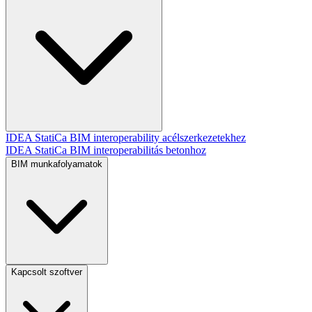
IDEA StatiCa BIM interoperability acélszerkezetekhez
IDEA StatiCa BIM interoperabilitás betonhoz
BIM munkafolyamatok
Kapcsolt szoftver