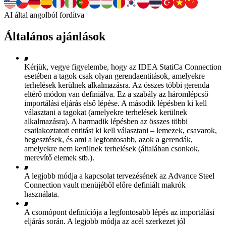
AI által angolból fordítva
Általános ajánlások
Kérjük, vegye figyelembe, hogy az IDEA StatiCa Connection
esetében a tagok csak olyan gerendaentitások, amelyekre
terhelések kerülnek alkalmazásra. Az összes többi gerenda
eltérő módon van definiálva. Ez a szabály az háromlépcső
importálási eljárás első lépése. A második lépésben ki kell
választani a tagokat (amelyekre terhelések kerülnek
alkalmazásra). A harmadik lépésben az összes többi
csatlakoztatott entitást ki kell választani – lemezek, csavarok,
hegesztések, és ami a legfontosabb, azok a gerendák,
amelyekre nem kerülnek terhelések (általában csonkok,
merevítő elemek stb.).
A legjobb módja a kapcsolat tervezésének az Advance Steel
Connection vault menüjéből előre definiált makrók
használata.
A csomópont definíciója a legfontosabb lépés az importálási
eljárás során. A legjobb módja az acél szerkezet jól