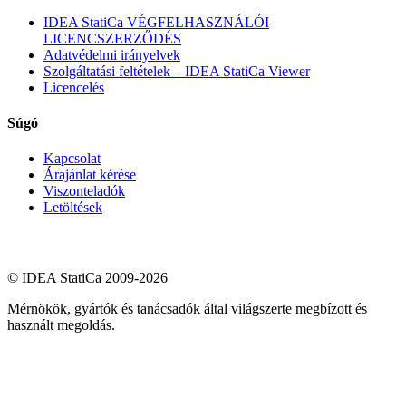
IDEA StatiCa VÉGFELHASZNÁLÓI
LICENCSZERZŐDÉS
Adatvédelmi irányelvek
Szolgáltatási feltételek – IDEA StatiCa Viewer
Licencelés
Súgó
Kapcsolat
Árajánlat kérése
Viszonteladók
Letöltések
© IDEA StatiCa 2009-2026
Mérnökök, gyártók és tanácsadók által világszerte megbízott és
használt megoldás.