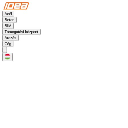
Acél
Beton
BIM
Támogatási központ
Árazás
Cég