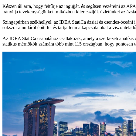
Készen áll arra, hogy feltűrje az ingujját, és segítsen vezérelni az A
irányítja tevékenységünket, miközben kiterjesztjük üzletünket az ázsi
Szingapúrban székhellyel, az IDEA StatiCa ázsiai és csendes-óceáni iga
sokszor a nulláról építi fel és tartja fenn a kapcsolatokat a viszontel
Az IDEA StatiCa csapatához csatlakozik, amely a szerkezeti analízis 
statikus mérnökök számára több mint 115 országban, hogy pontosan t