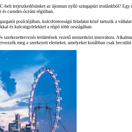
PAC-beli terjeszkedésünket az újonnan nyíló szingapúri irodánkból? Egy 
ai és csendes-óceáni régióban.
zgatói pozíciójában, kulcsfontosságú feladatai közé tartozik a vállalat 
adókkal és kulcsügyfelekkel a régió több országában.
és szerkezettervezés területének vezető nemzetközi innovátora. Alkalma
ervezzék meg a szerkezeti elemeket, amelyeket korábban csak becsülni