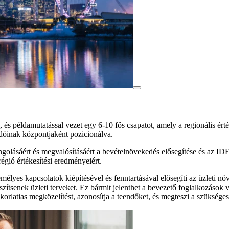
i, és példamutatással vezet egy 6-10 fős csapatot, amely a regionális ért
ladóinak központjaként pozicionálva.
hangolásáért és megvalósításáért a bevételnövekedés elősegítése és az I
égió értékesítési eredményeiért.
élyes kapcsolatok kiépítésével és fenntartásával elősegíti az üzleti n
ítsenek üzleti terveket. Ez bármit jelenthet a bevezető foglalkozások v
korlatias megközelítést, azonosítja a teendőket, és megteszi a szükség