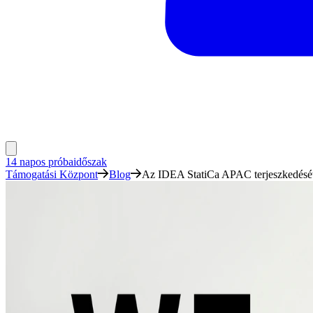
14 napos próbaidőszak
Támogatási Központ
Blog
Az IDEA StatiCa APAC terjeszkedését