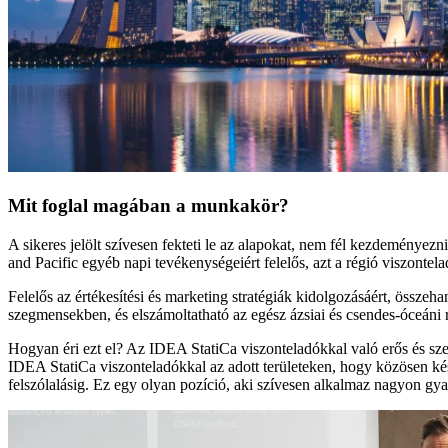
Mit foglal magában a munkakör?
A sikeres jelölt szívesen fekteti le az alapokat, nem fél kezdeményezn
and Pacific egyéb napi tevékenységeiért felelős, azt a régió viszonte
Felelős az értékesítési és marketing stratégiák kidolgozásáért, össze
szegmensekben, és elszámoltatható az egész ázsiai és csendes-óceáni r
Hogyan éri ezt el? Az IDEA StatiCa viszonteladókkal való erős és szem
IDEA StatiCa viszonteladókkal az adott területeken, hogy közösen kész
felszólalásig. Ez egy olyan pozíció, aki szívesen alkalmaz nagyon gya