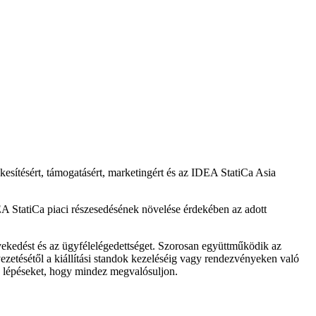
ékesítésért, támogatásért, marketingért és az IDEA StatiCa Asia
DEA StatiCa piaci részesedésének növelése érdekében az adott
övekedést és az ügyfélelégedettséget. Szorosan együttműködik az
ezetésétől a kiállítási standok kezeléséig vagy rendezvényeken való
es lépéseket, hogy mindez megvalósuljon.