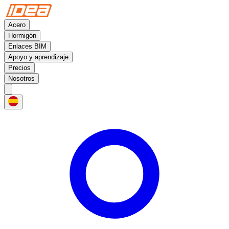
Acero
Hormigón
Enlaces BIM
Apoyo y aprendizaje
Precios
Nosotros