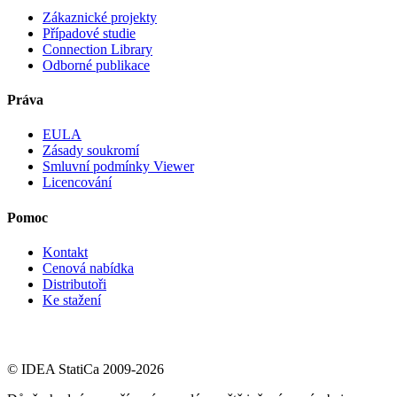
Zákaznické projekty
Případové studie
Connection Library
Odborné publikace
Práva
EULA
Zásady soukromí
Smluvní podmínky Viewer
Licencování
Pomoc
Kontakt
Cenová nabídka
Distributoři
Ke stažení
© IDEA StatiCa 2009-2026