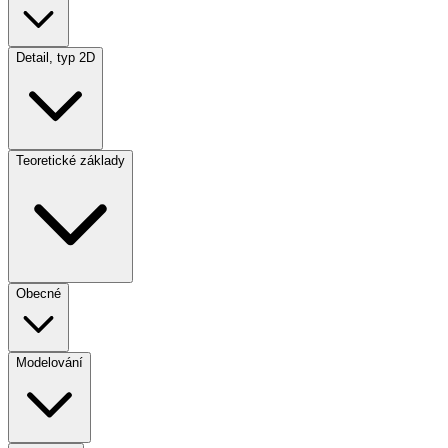
Detail, typ 2D
Teoretické základy
Obecné
Modelování