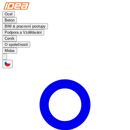
Ocel
Beton
BIM & pracovní postupy
Podpora a Vzdělávání
Ceník
O společnosti
Midas