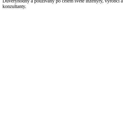
Důvěryhodný a používaný po celém světě inženýry, výrobci a
konzultanty.