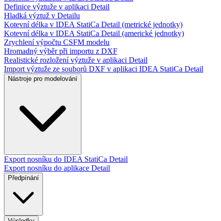
Definice výztuže v aplikaci Detail
Hladká výztuž v Detailu
Kotevní délka v IDEA StatiCa Detail (metrické jednotky)
Kotevní délka v IDEA StatiCa Detail (americké jednotky)
Zrychlení výpočtu CSFM modelu
Hromadný výběr při importu z DXF
Realistické rozložení výztuže v aplikaci Detail
Import výztuže ze souborů DXF v aplikaci IDEA StatiCa Detail
Nástroje pro modelování
Export nosníku do IDEA StatiCa Detail
Export nosníku do aplikace Detail
Předpínání
Výsledky