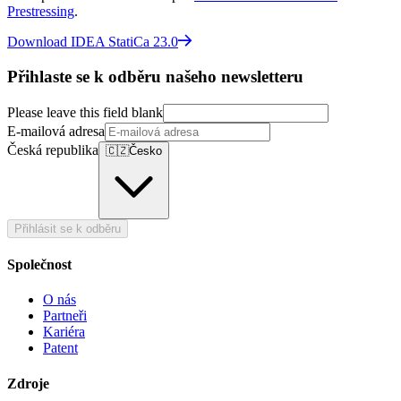
Prestressing
.
Download IDEA StatiCa 23.0
Přihlaste se k odběru našeho newsletteru
Please leave this field blank
E-mailová adresa
Česká republika
🇨🇿
Česko
Přihlásit se k odběru
Společnost
O nás
Partneři
Kariéra
Patent
Zdroje