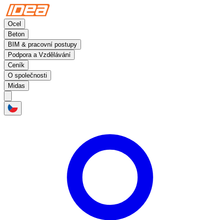
Ocel
Beton
BIM & pracovní postupy
Podpora a Vzdělávání
Ceník
O společnosti
Midas