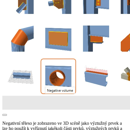
Negativní těleso je zobrazeno ve 3D scéně jako výztužný prvek a
lze ho použít k vyříznutí jakékoli části prvků, výztužných prvků a