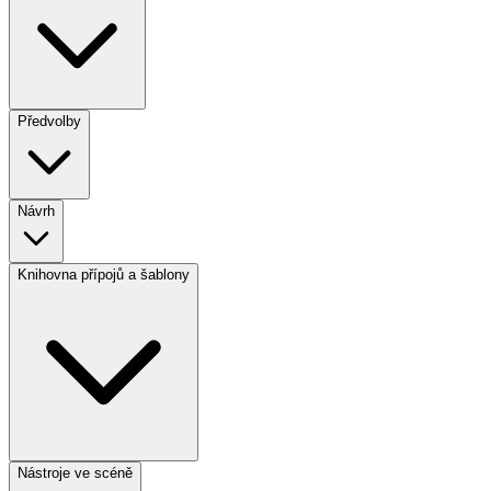
Předvolby
Návrh
Knihovna přípojů a šablony
Nástroje ve scéně