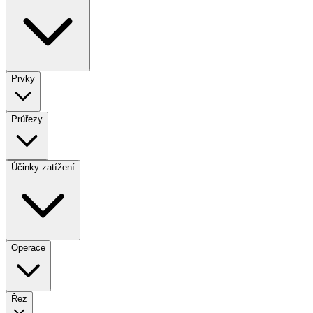
Prvky
Průřezy
Účinky zatížení
Operace
Řez