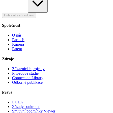
Přihlásit se k odběru
Společnost
O nás
Partneři
Kariéra
Patent
Zdroje
Zákaznické projekty
Případové studie
Connection Library
Odborné publikace
Práva
EULA
Zásady soukromí
Smluvní podmínky Viewer