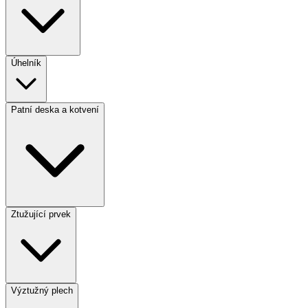
Úhelník
Patní deska a kotvení
Ztužující prvek
Výztužný plech