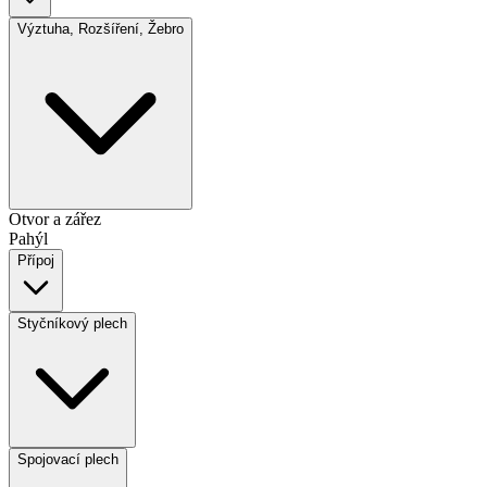
Výztuha, Rozšíření, Žebro
Otvor a zářez
Pahýl
Přípoj
Styčníkový plech
Spojovací plech