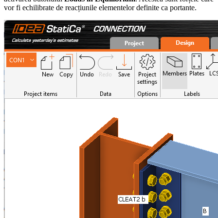
vor fi echilibrate de reacțiunile elementelor definite ca portante.