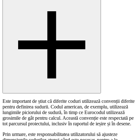
Este important de știut că diferite coduri utilizează convenții diferite
pentru definirea sudurii. Codul american, de exemplu, utilizează
lungimile piciorului de sudură, în timp ce Eurocodul utilizează
grosimile de gât pentru calcul. Această convenție este respectată pe
tot parcursul proiectului, inclusiv în raportul de ieșire și în desene.
Prin urmare, este responsabilitatea utilizatorului să ajusteze
dimensiunile sudurilor atunci când este necesar, pentru a le