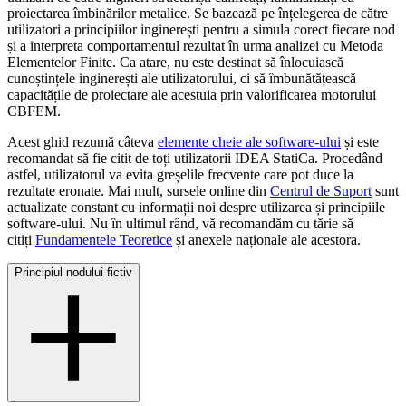
proiectarea îmbinărilor metalice. Se bazează pe înțelegerea de către
utilizatori a principiilor inginerești pentru a simula corect fiecare nod
și a interpreta comportamentul rezultat în urma analizei cu Metoda
Elementelor Finite. Ca atare, nu este destinat să înlocuiască
cunoștințele inginerești ale utilizatorului, ci să îmbunătățească
capacitățile de proiectare ale acestuia prin valorificarea motorului
CBFEM.
Acest ghid rezumă câteva
elemente cheie ale software-ului
și este
recomandat să fie citit de toți utilizatorii IDEA StatiCa. Procedând
astfel, utilizatorul va evita greșelile frecvente care pot duce la
rezultate eronate. Mai mult, sursele online din
Centrul de Suport
sunt
actualizate constant cu informații noi despre utilizarea și principiile
software-ului. Nu în ultimul rând, vă recomandăm cu tărie să
citiți
Fundamentele Teoretice
și anexele naționale ale acestora.
Principiul nodului fictiv