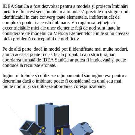
IDEA StatiCa a fost dezvoltat pentru a modela și proiecta îmbinări
metalice. În acest sens, îmbinarea trebuie să prezinte un singur nod
identificabil în care converg toate elementele, indiferent cât de
complexă poate fi această îmbinare. Vă rugăm să rețineți că
excentricitățile mici ale unor elemente față de nod sunt luate în
considerare de modelul cu Metoda Elementelor Finite și nu creează
nicio problemă conceptului de nod fictiv.
Pe de altă parte, dacă în model pot fi identificate mai multe noduri,
atunci aceasta poate fi clasificată probabil ca o structură, iar
abordarea urmată de IDEA StatiCa ar putea fi inadecvată și poate
conduce la rezultate eronate.
Inginerul trebuie să utilizeze raționamentul său ingineresc pentru a
determina dacă o îmbinare poate fi considerată ca unul sau mai
multe noduri și să utilizeze abordarea corespunzătoare.