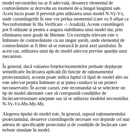
model neconstrâns nu ar fi adecvată, deoarece elementul de
contravântuire ar dezvolta un moment de-a lungul lungimii sale.
Acest lucru poate fi prevenit prin utilizarea unui model N-Vy-Vz,
unde constrângerile în sine vor prelua momentul (care va fi afișat ca
Neconformitate în fila Verificare -> Analiză). Aceste constrângeri
pot fi utilizate și pentru a asigura stabilitatea unui model dat, prin
eliminarea unor grade de libertate. Un exemplu relevant este o
îmbinare de contravântuire cu un singur șurub, unde elementul de
contravântuire ar fi liber să se rotească în jurul axei șurubului. În
acest caz, utilizarea unui tip de model adecvat previne apariția unui
mecanism.
În general, dacă valoarea forțelor/momentelor preluate depășește
semnificativ încărcarea aplicată (în funcție de raționamentul
proiectantului), aceasta poate indica faptul că tipul de model ales nu
este adecvat pentru îmbinare și ar putea conduce la un proiect
neconservativ. În aceste cazuri, este recomandat să se selecteze un
tip de model alternativ care să corespundă condițiilor de
încărcare/rezemare așteptate sau să se utilizeze modelul neconstrâns
N-Vy-Vz-Mx-My-Mz.
Alegerea tipului de model este, în general, supusă raționamentului
proiectantului, deoarece constrângerile necesare vor depinde cel mai
adesea de specificațiile proiectului și de condițiile de încărcare care
trebuie simulate în model.