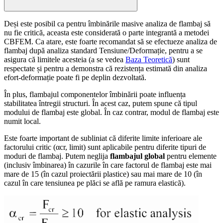
Deși este posibil ca pentru îmbinările masive analiza de flambaj să
nu fie critică, aceasta este considerată o parte integrantă a metodei
CBFEM. Ca atare, este foarte recomandat să se efectueze analiza de
flambaj după analiza standard Tensiune/Deformație, pentru a se
asigura că limitele acesteia (a se vedea
Baza Teoretică
) sunt
respectate și pentru a demonstra că rezistența estimată din analiza
efort-deformație poate fi pe deplin dezvoltată.
În plus, flambajul componentelor îmbinării poate influența
stabilitatea întregii structuri. În acest caz, putem spune că tipul
modului de flambaj este global. În caz contrar, modul de flambaj este
numit local.
Este foarte important de subliniat că diferite limite inferioare ale
factorului critic (αcr, limit) sunt aplicabile pentru diferite tipuri de
moduri de flambaj. Putem neglija
flambajul global
pentru elemente
(inclusiv îmbinarea) în cazurile în care factorul de flambaj este mai
mare de 15 (în cazul proiectării plastice) sau mai mare de 10 (în
cazul în care tensiunea pe plăci se află pe ramura elastică).