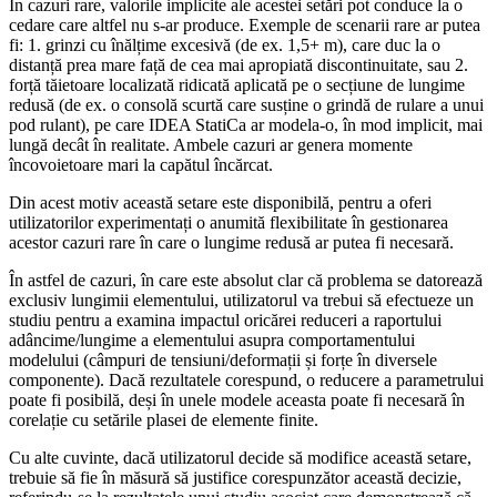
În cazuri rare, valorile implicite ale acestei setări pot conduce la o
cedare care altfel nu s-ar produce. Exemple de scenarii rare ar putea
fi: 1. grinzi cu înălțime excesivă (de ex. 1,5+ m), care duc la o
distanță prea mare față de cea mai apropiată discontinuitate, sau 2.
forță tăietoare localizată ridicată aplicată pe o secțiune de lungime
redusă (de ex. o consolă scurtă care susține o grindă de rulare a unui
pod rulant), pe care IDEA StatiCa ar modela-o, în mod implicit, mai
lungă decât în realitate. Ambele cazuri ar genera momente
încovoietoare mari la capătul încărcat.
Din acest motiv această setare este disponibilă, pentru a oferi
utilizatorilor experimentați o anumită flexibilitate în gestionarea
acestor cazuri rare în care o lungime redusă ar putea fi necesară.
În astfel de cazuri, în care este absolut clar că problema se datorează
exclusiv lungimii elementului, utilizatorul va trebui să efectueze un
studiu pentru a examina impactul oricărei reduceri a raportului
adâncime/lungime a elementului asupra comportamentului
modelului (câmpuri de tensiuni/deformații și forțe în diversele
componente). Dacă rezultatele corespund, o reducere a parametrului
poate fi posibilă, deși în unele modele aceasta poate fi necesară în
corelație cu setările plasei de elemente finite.
Cu alte cuvinte, dacă utilizatorul decide să modifice această setare,
trebuie să fie în măsură să justifice corespunzător această decizie,