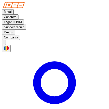
Metal
Concrete
Legături BIM
Support tehnic
Prețuri
Compania