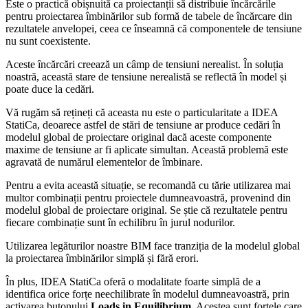
Este o practică obișnuită ca proiectanții să distribuie încărcările
pentru proiectarea îmbinărilor sub formă de tabele de încărcare din
rezultatele anvelopei, ceea ce înseamnă că componentele de tensiune
nu sunt coexistente.
Aceste încărcări creează un câmp de tensiuni nerealist. În soluția
noastră, această stare de tensiune nerealistă se reflectă în model și
poate duce la cedări.
Vă rugăm să rețineți că aceasta nu este o particularitate a IDEA
StatiCa, deoarece astfel de stări de tensiune ar produce cedări în
modelul global de proiectare original dacă aceste componente
maxime de tensiune ar fi aplicate simultan. Această problemă este
agravată de numărul elementelor de îmbinare.
Pentru a evita această situație, se recomandă cu tărie utilizarea mai
multor combinații pentru proiectele dumneavoastră, provenind din
modelul global de proiectare original. Se știe că rezultatele pentru
fiecare combinație sunt în echilibru în jurul nodurilor.
Utilizarea legăturilor noastre BIM face tranziția de la modelul global
la proiectarea îmbinărilor simplă și fără erori.
În plus, IDEA StatiCa oferă o modalitate foarte simplă de a
identifica orice forțe neechilibrate în modelul dumneavoastră, prin
activarea butonului
Loads in Equilibrium
. Acestea sunt forțele care