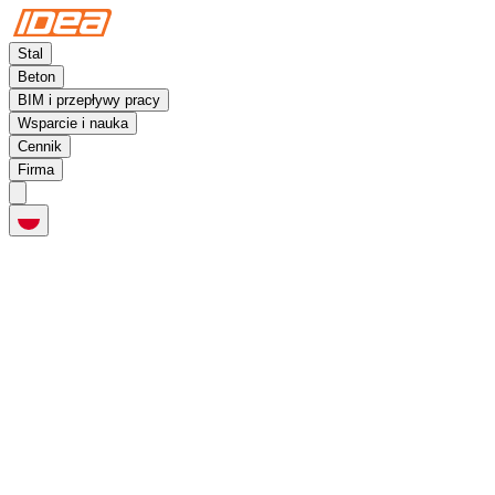
Stal
Beton
BIM i przepływy pracy
Wsparcie i nauka
Cennik
Firma