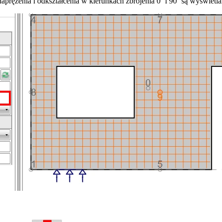
aprężenia i odkształcenia w kierunkach zbrojenia 0˚ i 90˚ są wyświetl