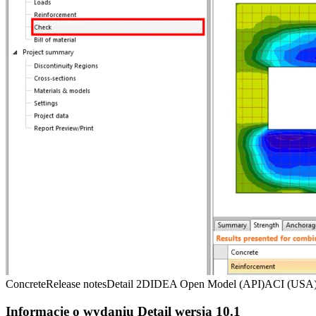
Concrete
Release notes
Detail 2D
IDEA Open Model (API)
ACI (USA
Informacje o wydaniu Detail wersja 10.1