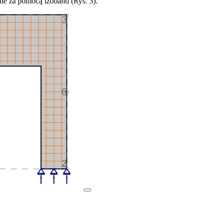
ane za pomocą izoband (Rys. 3).