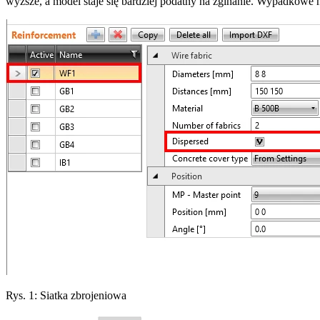
wyższe, a model staje się bardziej podatny na zginanie. Wypadkowe n
Rys. 1: Siatka zbrojeniowa