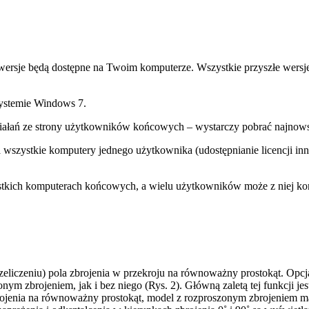
 wersje będą dostępne na Twoim komputerze. Wszystkie przyszłe wersj
systemie Windows 7.
iałań ze strony użytkowników końcowych – wystarczy pobrać najnowsz
 wszystkie komputery jednego użytkownika (udostępnianie licencji i
kich komputerach końcowych, a wielu użytkowników może z niej korz
zeliczeniu) pola zbrojenia w przekroju na równoważny prostokąt. Opcja 
nym zbrojeniem, jak i bez niego (Rys. 2). Główną zaletą tej funkcji j
rojenia na równoważny prostokąt, model z rozproszonym zbrojeniem m