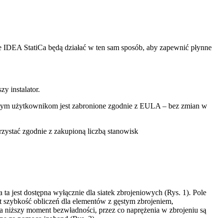
e IDEA StatiCa będą działać w ten sam sposób, aby zapewnić płynne
y instalator.
nnym użytkownikom jest zabronione zgodnie z EULA – bez zmian w
ystać zgodnie z zakupioną liczbą stanowisk
ta jest dostępna wyłącznie dla siatek zbrojeniowych (Rys. 1). Pole
est szybkość obliczeń dla elementów z gęstym zbrojeniem,
a niższy moment bezwładności, przez co naprężenia w zbrojeniu są