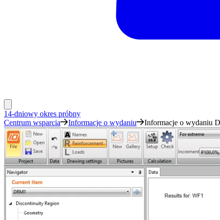
14-dniowy okres próbny
Centrum wsparcia
Informacje o wydaniu
Informacje o wydaniu De