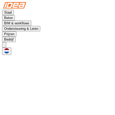
Staal
Beton
BIM & workflows
Ondersteuning & Leren
Prijzen
Bedrijf