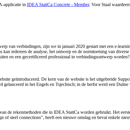
-applicatie in
IDEA StatiCa Concrete - Member
. Voor Staal waardeer
ntwerp van verbindingen, zijn we in januari 2020 gestart met een e-lear
us kan iedereen de analyse, het ontwerp en de normtoetsing van diverse
luiten en een gecertificeerd professional in verbindingsontwerp worden
site geïntroduceerd. De kern van de website is het uitgebreide
Suppor
erd gelanceerd in het Engels en Tsjechisch; in de herfst werd een Duit
e van de rekenmethoden die in IDEA StatiCa worden gebruikt. Het eerste
gn of steel connections", heeft een nieuwe omslag en bevat enkele ni