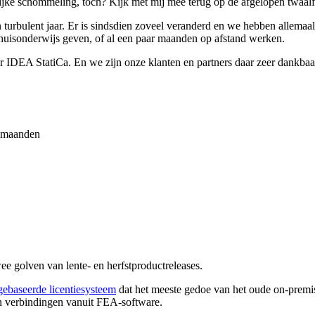
ijke schommeling, toch? Kijk met mij mee terug op de afgelopen twaal
 turbulent jaar. Er is sindsdien zoveel veranderd en we hebben allema
thuisonderwijs geven, of al een paar maanden op afstand werken.
r IDEA StatiCa. En we zijn onze klanten en partners daar zeer dankbaa
2 maanden
ee golven van lente- en herfstproductreleases.
ebaseerde licentiesysteem
dat het meeste gedoe van het oude on-premi
an verbindingen vanuit FEA-software.