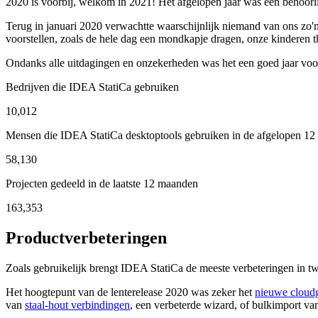
2020 is voorbij, welkom in 2021! Het afgelopen jaar was een behoorl
Terug in januari 2020 verwachtte waarschijnlijk niemand van ons zo'n
voorstellen, zoals de hele dag een mondkapje dragen, onze kinderen 
Ondanks alle uitdagingen en onzekerheden was het een goed jaar voo
Bedrijven die IDEA StatiCa gebruiken
10,012
Mensen die IDEA StatiCa desktoptools gebruiken in de afgelopen 1
58,130
Projecten gedeeld in de laatste 12 maanden
163,353
Productverbeteringen
Zoals gebruikelijk brengt IDEA StatiCa de meeste verbeteringen in tw
Het hoogtepunt van de
lenterelease 2020
was zeker het
nieuwe cloudg
van
staal-hout verbindingen
, een verbeterde wizard, of bulkimport v