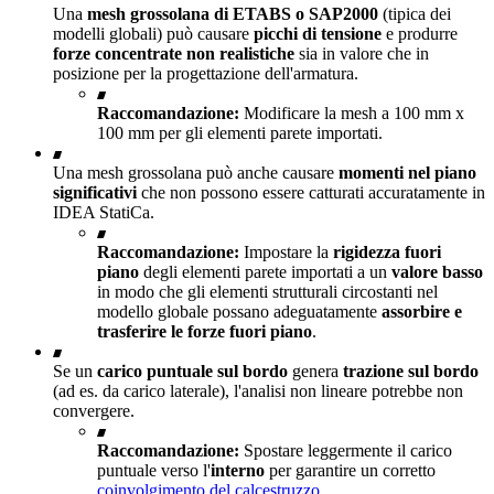
Una
mesh grossolana di ETABS o SAP2000
(tipica dei
modelli globali) può causare
picchi di tensione
e produrre
forze concentrate non realistiche
sia in valore che in
posizione per la progettazione dell'armatura.
Raccomandazione:
Modificare la mesh a 100 mm x
100 mm per gli elementi parete importati.
Una mesh grossolana può anche causare
momenti nel piano
significativi
che non possono essere catturati accuratamente in
IDEA StatiCa.
Raccomandazione:
Impostare la
rigidezza fuori
piano
degli elementi parete importati a un
valore basso
in modo che gli elementi strutturali circostanti nel
modello globale possano adeguatamente
assorbire e
trasferire le forze fuori piano
.
Se un
carico puntuale sul bordo
genera
trazione sul bordo
(ad es. da carico laterale), l'analisi non lineare potrebbe non
convergere.
Raccomandazione:
Spostare leggermente il carico
puntuale verso l'
interno
per garantire un corretto
coinvolgimento del calcestruzzo
.