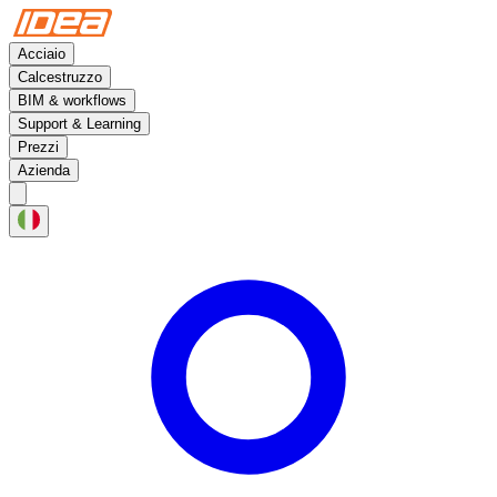
Acciaio
Calcestruzzo
BIM & workflows
Support & Learning
Prezzi
Azienda