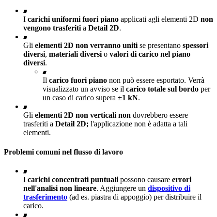
I
carichi uniformi fuori piano
applicati agli elementi 2D
non
vengono trasferiti
a
Detail 2D
.
Gli
elementi 2D
non verranno uniti
se presentano
spessori
diversi
,
materiali diversi
o
valori di carico nel piano
diversi
.
Il
carico fuori piano
non può essere esportato. Verrà
visualizzato un avviso se il
carico totale sul bordo
per
un caso di carico supera
±1 kN
.
Gli
elementi 2D non verticali
non
dovrebbero essere
trasferiti a
Detail 2D;
l'applicazione non è adatta a tali
elementi.
Problemi comuni nel flusso di lavoro
I
carichi concentrati puntuali
possono causare
errori
nell'analisi non lineare
. Aggiungere un
dispositivo di
trasferimento
(ad es. piastra di appoggio) per distribuire il
carico.