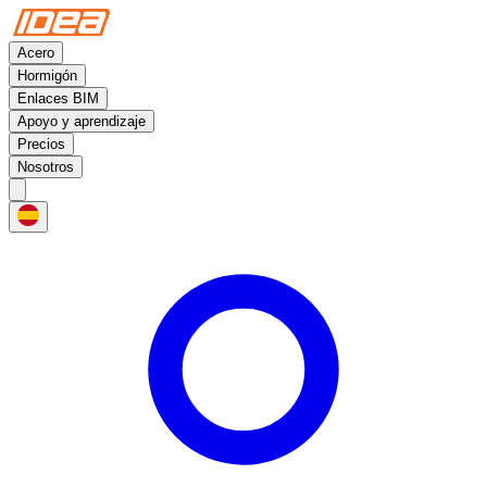
Acero
Hormigón
Enlaces BIM
Apoyo y aprendizaje
Precios
Nosotros