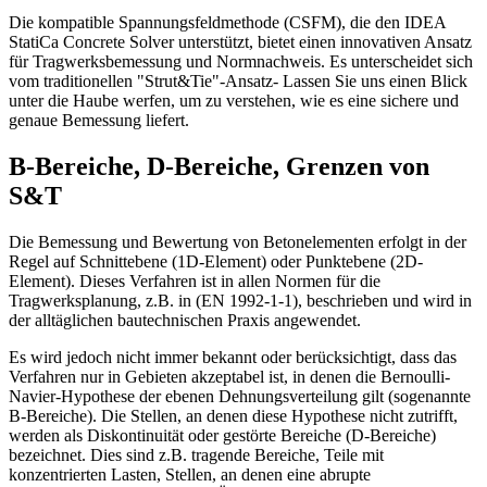
Die kompatible Spannungsfeldmethode (CSFM), die den IDEA
StatiCa Concrete Solver unterstützt, bietet einen innovativen Ansatz
für Tragwerksbemessung und Normnachweis. Es unterscheidet sich
vom traditionellen "Strut&Tie"-Ansatz- Lassen Sie uns einen Blick
unter die Haube werfen, um zu verstehen, wie es eine sichere und
genaue Bemessung liefert.
B-Bereiche, D-Bereiche, Grenzen von
S&T
Die Bemessung und Bewertung von Betonelementen erfolgt in der
Regel auf Schnittebene (1D-Element) oder Punktebene (2D-
Element). Dieses Verfahren ist in allen Normen für die
Tragwerksplanung, z.B. in (EN 1992-1-1), beschrieben und wird in
der alltäglichen bautechnischen Praxis angewendet.
Es wird jedoch nicht immer bekannt oder berücksichtigt, dass das
Verfahren nur in Gebieten akzeptabel ist, in denen die Bernoulli-
Navier-Hypothese der ebenen Dehnungsverteilung gilt (sogenannte
B-Bereiche). Die Stellen, an denen diese Hypothese nicht zutrifft,
werden als Diskontinuität oder gestörte Bereiche (D-Bereiche)
bezeichnet. Dies sind z.B. tragende Bereiche, Teile mit
konzentrierten Lasten, Stellen, an denen eine abrupte