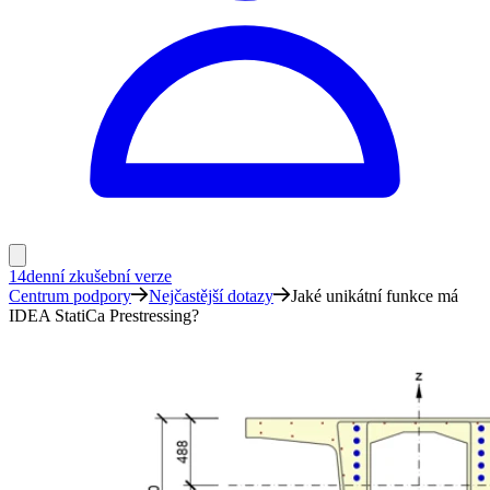
14denní zkušební verze
Centrum podpory
Nejčastější dotazy
Jaké unikátní funkce má
IDEA StatiCa Prestressing?