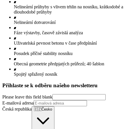
Nelineární průhyby s vlivem trhlin na nosníku, krátkodobé a
dlouhodobé průhyby
Nelineární dotvarování
Fáze výstavby, časově závislá analýza
Uživatelská pevnost betonu v čase předpínání
Posudek příčné stability nosníku
Obecná geometrie předpjatých průřezů; 40 šablon
Spojitý spřažený nosník
Přihlaste se k odběru našeho newsletteru
Please leave this field blank
E-mailová adresa
Česká republika
🇨🇿
Česko