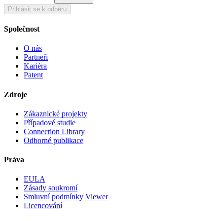
Přihlásit se k odběru
Společnost
O nás
Partneři
Kariéra
Patent
Zdroje
Zákaznické projekty
Případové studie
Connection Library
Odborné publikace
Práva
EULA
Zásady soukromí
Smluvní podmínky Viewer
Licencování