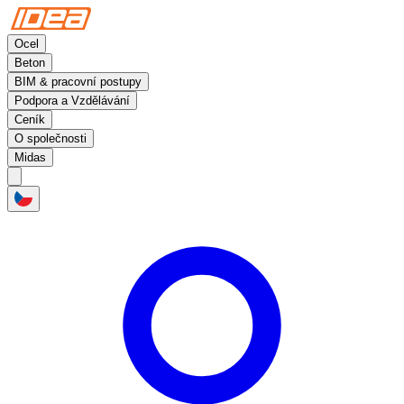
Ocel
Beton
BIM & pracovní postupy
Podpora a Vzdělávání
Ceník
O společnosti
Midas