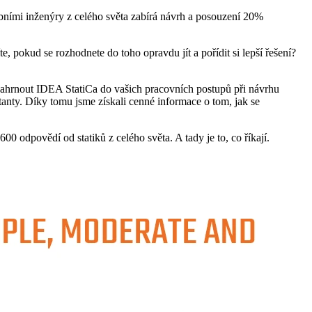
bními inženýry z celého světa zabírá návrh a posouzení 20%
íte, pokud se rozhodnete do toho opravdu jít a pořídit si lepší řešení?
zahrnout IDEA StatiCa do vašich pracovních postupů při návrhu
anty. Díky tomu jsme získali cenné informace o tom, jak se
0 odpovědí od statiků z celého světa. A tady je to, co říkají.