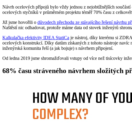
Návrh ocelových přípojů bylo vždy jednou z nejobtížnějších součást
ocelových styčníků v průměrném projektu téměř 70% času z celkové
Již jsme hovořili o
důvodech přechodu ze stávajícího řešení návrhu p
Naštěstí nic odhadovat, protože máme data od stovek inženýrů shromá
Kalkulačka efektivity IDEA StatiCa
je nástroj, díky kterému si ZDR
ocelových konstrukcí. Díky datům získaných z tohoto nástroje navíc 
inženýrská komunita řeší (a jak bojuje) s návrhem připojení.
Od ledna 2019 jsme shromažďovali vstupy od více než tisícovky inženýrů
68% času stráveného návrhem složitých př