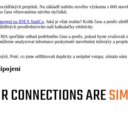
í ocelářských projektů. Na základě našeho nového výzkumu s 600 stave
ho času věnovanému návrhu styčníků.
řipojení na IDEA StatiCa
. Jaká je však realita? Kolik času a peněz ušetř
žděných prostřednictvím naší kalkulačky efektivity.
AMA spočítáte odhad potřebného času a peněz, pokud byste zvažovali 
můžeme analyzovat informace poskytnuté stavebními inženýry a projekt
. Poté, co jsme odfiltrovali duplicity a neúplné vstupy, zůstalo nám 60
ipojení