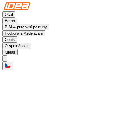
Ocel
Beton
BIM & pracovní postupy
Podpora a Vzdělávání
Ceník
O společnosti
Midas