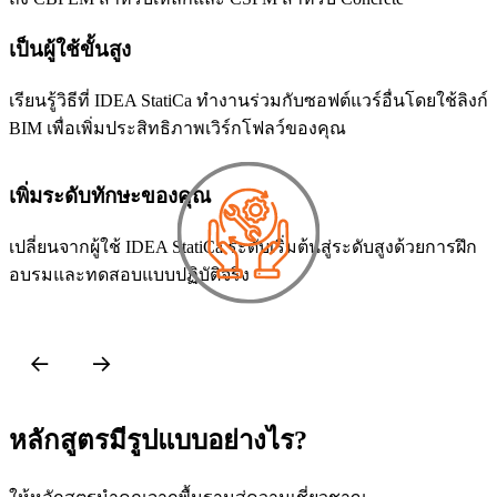
เป็นผู้ใช้ขั้นสูง
เรียนรู้วิธีที่ IDEA StatiCa ทำงานร่วมกับซอฟต์แวร์อื่นโดยใช้ลิงก์
BIM เพื่อเพิ่มประสิทธิภาพเวิร์กโฟลว์ของคุณ
เพิ่มระดับทักษะของคุณ
เปลี่ยนจากผู้ใช้ IDEA StatiCa ระดับเริ่มต้นสู่ระดับสูงด้วยการฝึก
เ
อบรมและทดสอบแบบปฏิบัติจริง
ค
ร
หลักสูตรมีรูปแบบอย่างไร?