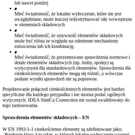
lub nawet poniżej
Mieć świadomość, że lokalne wyboczenie, które nie jest
uwzględniane, może inaczej redystrybuować siły wewnętrzne
w elementach składowych
Mieć świadomość, że sztywność elementów składowych
może być różna ze względu na odmienne mechanizmy
zniszczenia lub ich kombinację.
Mieć świadomość, że prezentowane sprawdzenia normowe i
detale elementów składowych (np. śruby, spoiny) są
wytycznymi dla standardowych elementów. Sprawdzenia dla
cienkościennych elementów mogą się różnić, a wówczas
podane wyniki sprawdzeń nie są poprawne.
Projektowanie połączeń cienkościennych elementów jest bardzo
specyficzne dla każdego przypadku i nie można podać ogólnych
wytycznych. IDEA StatiCa Connection nie został zwalidowany do
tego zastosowania.
Sprawdzenia elementów składowych – EN
W EN 1993-1-1 cienkościenne elementy są zdefiniowane jako:
„Przekroje klasy 4 to takie, w których lokalne wyboczenie wystąpi