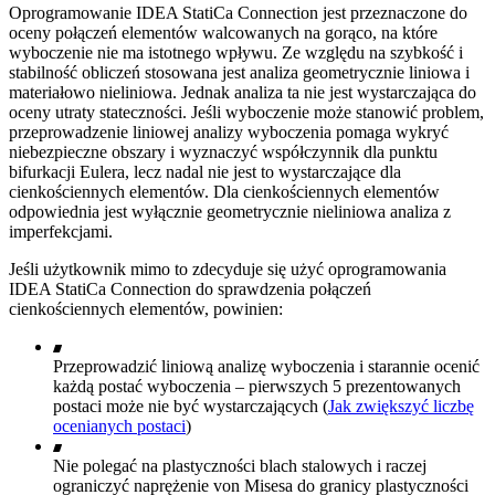
Oprogramowanie IDEA StatiCa Connection jest przeznaczone do
oceny połączeń elementów walcowanych na gorąco, na które
wyboczenie nie ma istotnego wpływu. Ze względu na szybkość i
stabilność obliczeń stosowana jest analiza geometrycznie liniowa i
materiałowo nieliniowa. Jednak analiza ta nie jest wystarczająca do
oceny utraty stateczności. Jeśli wyboczenie może stanowić problem,
przeprowadzenie liniowej analizy wyboczenia pomaga wykryć
niebezpieczne obszary i wyznaczyć współczynnik dla punktu
bifurkacji Eulera, lecz nadal nie jest to wystarczające dla
cienkościennych elementów. Dla cienkościennych elementów
odpowiednia jest wyłącznie geometrycznie nieliniowa analiza z
imperfekcjami.
Jeśli użytkownik mimo to zdecyduje się użyć oprogramowania
IDEA StatiCa Connection do sprawdzenia połączeń
cienkościennych elementów, powinien:
Przeprowadzić liniową analizę wyboczenia i starannie ocenić
każdą postać wyboczenia – pierwszych 5 prezentowanych
postaci może nie być wystarczających (
Jak zwiększyć liczbę
ocenianych postaci
)
Nie polegać na plastyczności blach stalowych i raczej
ograniczyć naprężenie von Misesa do granicy plastyczności