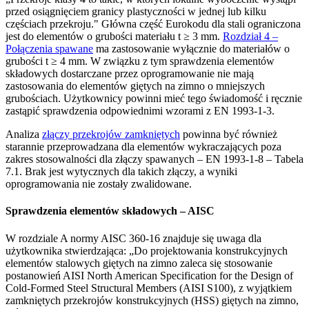
przed osiągnięciem granicy plastyczności w jednej lub kilku
częściach przekroju." Główna część Eurokodu dla stali ograniczona
jest do elementów o grubości materiału t ≥ 3 mm.
Rozdział 4 –
Połączenia spawane
ma zastosowanie wyłącznie do materiałów o
grubości t ≥ 4 mm. W związku z tym sprawdzenia elementów
składowych dostarczane przez oprogramowanie nie mają
zastosowania do elementów giętych na zimno o mniejszych
grubościach. Użytkownicy powinni mieć tego świadomość i ręcznie
zastąpić sprawdzenia odpowiednimi wzorami z EN 1993-1-3.
Analiza
złączy przekrojów zamkniętych
powinna być również
starannie przeprowadzana dla elementów wykraczających poza
zakres stosowalności dla złączy spawanych – EN 1993-1-8 – Tabela
7.1. Brak jest wytycznych dla takich złączy, a wyniki
oprogramowania nie zostały zwalidowane.
Sprawdzenia elementów składowych – AISC
W rozdziale A normy AISC 360-16 znajduje się uwaga dla
użytkownika stwierdzająca: „Do projektowania konstrukcyjnych
elementów stalowych giętych na zimno zaleca się stosowanie
postanowień AISI North American Specification for the Design of
Cold-Formed Steel Structural Members (AISI S100), z wyjątkiem
zamkniętych przekrojów konstrukcyjnych (HSS) giętych na zimno,