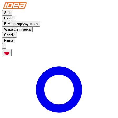
Stal
Beton
BIM i przepływy pracy
Wsparcie i nauka
Cennik
Firma