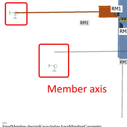
Steel
Member design
Knowledge base
Member
Geometry