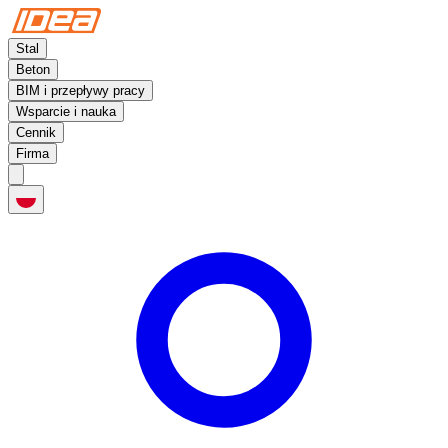
Stal
Beton
BIM i przepływy pracy
Wsparcie i nauka
Cennik
Firma