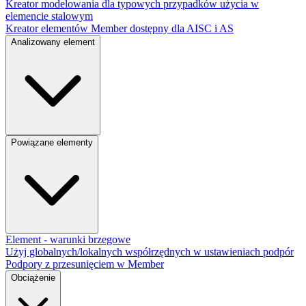
Kreator modelowania dla typowych przypadków użycia w
elemencie stalowym
Kreator elementów Member dostępny dla AISC i AS
Analizowany element
Powiązane elementy
Element - warunki brzegowe
Użyj globalnych/lokalnych współrzędnych w ustawieniach podpór
Podpory z przesunięciem w Member
Obciążenie