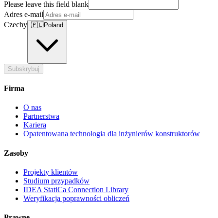
Please leave this field blank
Adres e-mail
Czechy
🇵🇱
Poland
Subskrybuj
Firma
O nas
Partnerstwa
Kariera
Opatentowana technologia dla inżynierów konstruktorów
Zasoby
Projekty klientów
Studium przypadków
IDEA StatiCa Connection Library
Weryfikacja poprawności obliczeń
Prawne