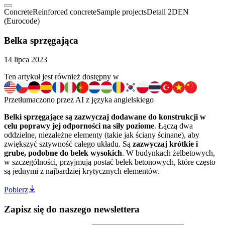
Concrete
Reinforced concrete
Sample projects
Detail 2D
EN
(Eurocode)
Belka sprzęgająca
14 lipca 2023
Ten artykuł jest również dostępny w
Przetłumaczono przez AI z języka angielskiego
Belki sprzęgające są zazwyczaj dodawane do konstrukcji w
celu poprawy jej odporności na siły poziome
. Łączą dwa
oddzielne, niezależne elementy (takie jak ściany ścinane), aby
zwiększyć sztywność całego układu. Są
zazwyczaj krótkie i
grube, podobne do belek wysokich
. W budynkach żelbetowych,
w szczególności, przyjmują postać belek betonowych, które często
są jednymi z najbardziej krytycznych elementów.
Pobierz
Zapisz się do naszego newslettera