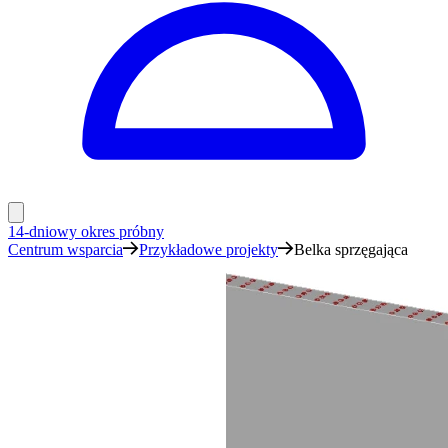
14-dniowy okres próbny
Centrum wsparcia
Przykładowe projekty
Belka sprzęgająca