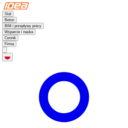
Stal
Beton
BIM i przepływy pracy
Wsparcie i nauka
Cennik
Firma