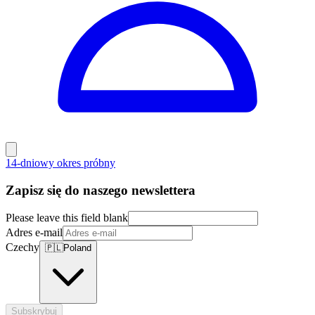
14-dniowy okres próbny
Zapisz się do naszego newslettera
Please leave this field blank
Adres e-mail
Czechy
🇵🇱
Poland
Subskrybuj