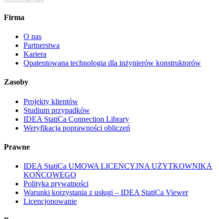
Firma
O nas
Partnerstwa
Kariera
Opatentowana technologia dla inżynierów konstruktorów
Zasoby
Projekty klientów
Studium przypadków
IDEA StatiCa Connection Library
Weryfikacja poprawności obliczeń
Prawne
IDEA StatiCa UMOWA LICENCYJNA UŻYTKOWNIKA
KOŃCOWEGO
Polityka prywatności
Warunki korzystania z usługi – IDEA StatiCa Viewer
Licencjonowanie