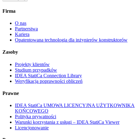
Firma
O nas
Partnerstwa
Kariera
Opatentowana technologia dla inżynierów konstruktorów
Zasoby
Projekty klientów
Studium przypadków
IDEA StatiCa Connection Library
Weryfikacja poprawności obliczeń
Prawne
IDEA StatiCa UMOWA LICENCYJNA UŻYTKOWNIKA
KOŃCOWEGO
Polityka prywatności
Warunki korzystania z usługi – IDEA StatiCa Viewer
Licencjonowanie