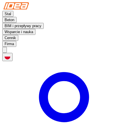
Stal
Beton
BIM i przepływy pracy
Wsparcie i nauka
Cennik
Firma