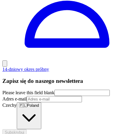
14-dniowy okres próbny
Zapisz się do naszego newslettera
Please leave this field blank
Adres e-mail
Czechy
🇵🇱
Poland
Subskrybuj