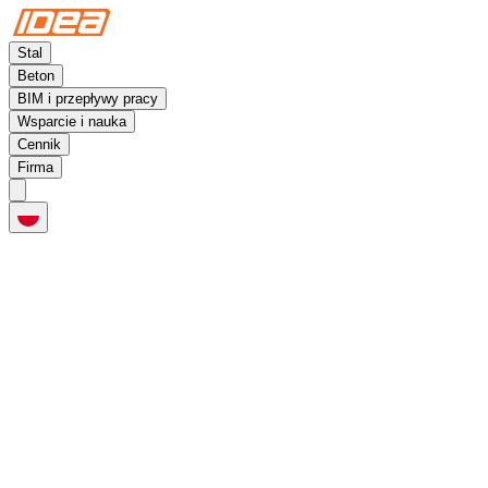
Stal
Beton
BIM i przepływy pracy
Wsparcie i nauka
Cennik
Firma