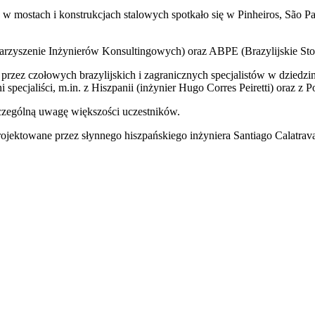
w mostach i konstrukcjach stalowych spotkało się w Pinheiros, São Pa
rzyszenie Inżynierów Konsultingowych) oraz ABPE (Brazylijskie Sto
zez czołowych brazylijskich i zagranicznych specjalistów w dziedzin
specjaliści, m.in. z Hiszpanii (inżynier Hugo Corres Peiretti) oraz z Po
zczególną uwagę większości uczestników.
ojektowane przez słynnego hiszpańskiego inżyniera Santiago Calatravaę