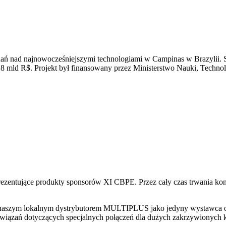
adań nad najnowocześniejszymi technologiami w Campinas w Brazylii. Si
8 mld R$. Projekt był finansowany przez Ministerstwo Nauki, Technol
zentujące produkty sponsorów XI CBPE. Przez cały czas trwania konf
 naszym lokalnym dystrybutorem MULTIPLUS jako jedyny wystawca op
ozwiązań dotyczących specjalnych połączeń dla dużych zakrzywionych 