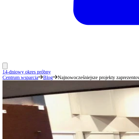
14-dniowy okres próbny
Centrum wsparcia
Blog
Najnowocześniejsze projekty zaprezentow