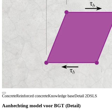
Concrete
Reinforced concrete
Knowledge base
Detail 2D
SLS
Aanhechting model voor BGT (Detail)