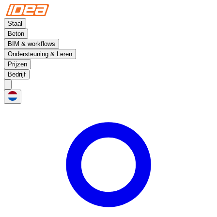
Staal
Beton
BIM & workflows
Ondersteuning & Leren
Prijzen
Bedrijf