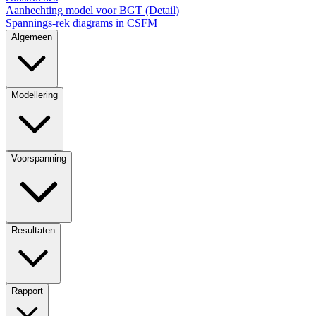
Aanhechting model voor BGT (Detail)
Spannings-rek diagrams in CSFM
Algemeen
Modellering
Voorspanning
Resultaten
Rapport