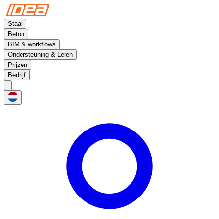
Staal
Beton
BIM & workflows
Ondersteuning & Leren
Prijzen
Bedrijf