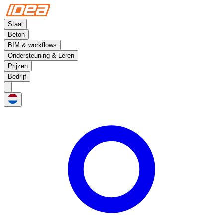
Staal
Beton
BIM & workflows
Ondersteuning & Leren
Prijzen
Bedrijf