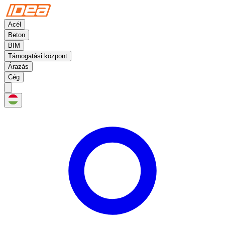
Acél
Beton
BIM
Támogatási központ
Árazás
Cég