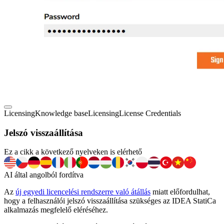
Licensing
Knowledge base
Licensing
License Credentials
Jelszó visszaállítása
Ez a cikk a következő nyelveken is elérhető
AI által angolból fordítva
Az
új egyedi licencelési rendszerre való átállás
miatt előfordulhat,
hogy a felhasználói jelszó visszaállítása szükséges az IDEA StatiCa
alkalmazás megfelelő eléréséhez.