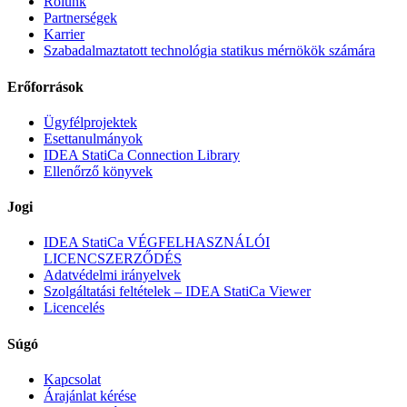
Rólunk
Partnerségek
Karrier
Szabadalmaztatott technológia statikus mérnökök számára
Erőforrások
Ügyfélprojektek
Esettanulmányok
IDEA StatiCa Connection Library
Ellenőrző könyvek
Jogi
IDEA StatiCa VÉGFELHASZNÁLÓI
LICENCSZERZŐDÉS
Adatvédelmi irányelvek
Szolgáltatási feltételek – IDEA StatiCa Viewer
Licencelés
Súgó
Kapcsolat
Árajánlat kérése