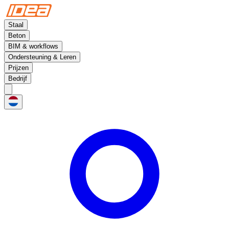
Staal
Beton
BIM & workflows
Ondersteuning & Leren
Prijzen
Bedrijf