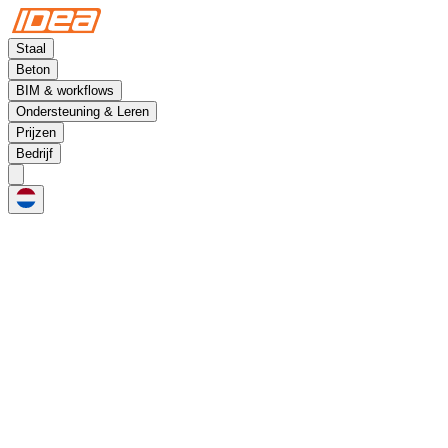
Staal
Beton
BIM & workflows
Ondersteuning & Leren
Prijzen
Bedrijf