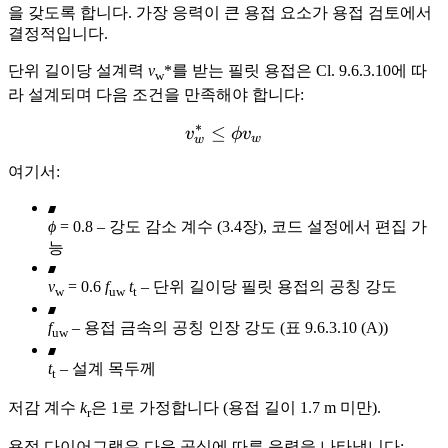
을 갖도록 합니다. 가장 응력이 큰 용접 요소가 용접 검토에서
결정적입니다.
단위 길이당 설계력
v
*를 받는 필릿 용접은 Cl. 9.6.3.10에 따
w
라 설계되며 다음 조건을 만족해야 합니다:
∗
≤
v_w^* \le ϕ v_w
v
ϕ
v
w
w
여기서:
ϕ
= 0.8 – 강도 감소 계수 (3.4장), 코드 설정에서 편집 가
능
v
= 0.6
f
t
– 단위 길이당 필릿 용접의 공칭 강도
w
uw
t
f
– 용접 금속의 공칭 인장 강도 (표 9.6.3.10 (A))
uw
t
– 설계 목두께
t
저감 계수
k
은 1로 가정합니다 (용접 길이 1.7 m 미만).
r
용접 다이어그램은 다음 공식에 따른 응력을 나타냅니다: