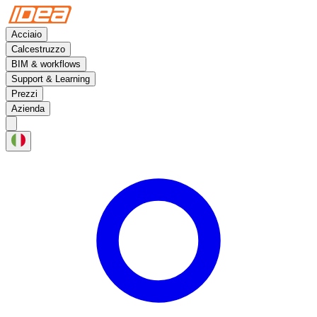
Acciaio
Calcestruzzo
BIM & workflows
Support & Learning
Prezzi
Azienda