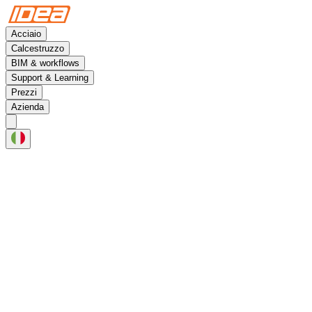
Acciaio
Calcestruzzo
BIM & workflows
Support & Learning
Prezzi
Azienda