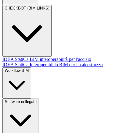
CHECKBOT (BIM LINKS)
IDEA StatiCa BIM interoperabilità per l'acciaio
IDEA StatiCa Interoperabilità BIM per il calcestruzzo
Workflow BIM
Software collegato