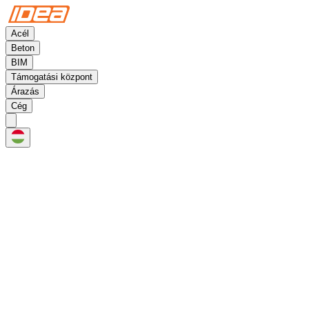
Acél
Beton
BIM
Támogatási központ
Árazás
Cég