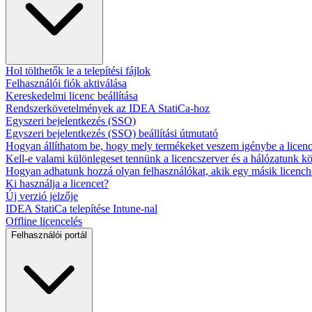
Hol tölthetők le a telepítési fájlok
Felhasználói fiók aktiválása
Kereskedelmi licenc beállítása
Rendszerkövetelmények az IDEA StatiCa-hoz
Egyszeri bejelentkezés (SSO)
Egyszeri bejelentkezés (SSO) beállítási útmutató
Hogyan állíthatom be, hogy mely termékeket veszem igénybe a licenc
Kell-e valami különlegeset tennünk a licencszerver és a hálózatunk k
Hogyan adhatunk hozzá olyan felhasználókat, akik egy másik licenc
Ki használja a licencet?
Új verzió jelzője
IDEA StatiCa telepítése Intune-nal
Offline licencelés
Felhasználói portál