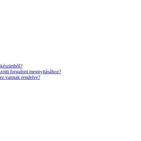
készletből?
özötti forgalom megnyitásához?
hez vannak rendelve?