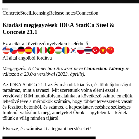
Concrete
Steel
Licensing
Release notes
Connection
Kiadási megjegyzések IDEA StatiCa Steel &
Concrete 21.1
Ez a cikk a következő nyelveken is elérhető
AI által angolból fordítva
Megjegyzés: A Connection Browser neve
Connection Library
-re
változott a 23.0-s verzióval (2023. április).
Az IDEA StatiCa 21.1 az év második kiadása, és több újdonságot
tartalmaz, mint a tavaszi. Mit szerettünk volna elérni ezzel a
verzióval? BIM munkafolyamatainkat a következő szintre emeljük,
lehetővé téve a mérnökök számára, hogy többet tervezzenek vasalt
és feszített betonból, és számos, a kapcsolattervezéshez szükséges
funkciót valósítunk meg, amelyeket Önök – ügyfeleink – kértek
tőlünk a világ minden tájáról.
Élvezze, és számítsa ki a tegnapi becsléseket!