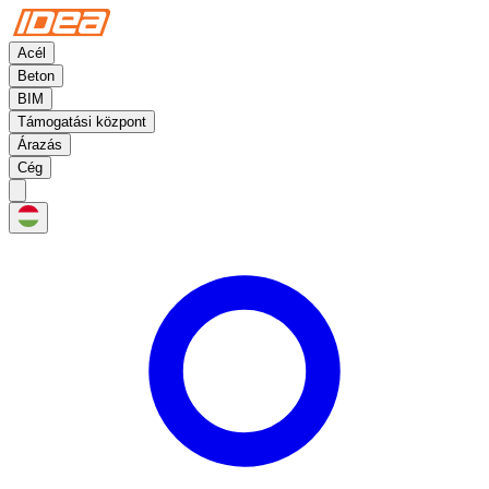
Acél
Beton
BIM
Támogatási központ
Árazás
Cég