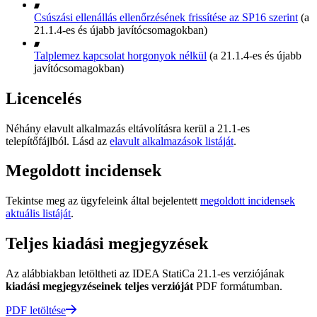
Csúszási ellenállás ellenőrzésének frissítése az SP16 szerint
(a
21.1.4-es és újabb javítócsomagokban)
Talplemez kapcsolat horgonyok nélkül
(a 21.1.4-es és újabb
javítócsomagokban)
Licencelés
Néhány elavult alkalmazás eltávolításra kerül a 21.1-es
telepítőfájlból. Lásd az
elavult alkalmazások listáját
.
Megoldott incidensek
Tekintse meg az ügyfeleink által bejelentett
megoldott incidensek
aktuális listáját
.
Teljes kiadási megjegyzések
Az alábbiakban letöltheti az IDEA StatiCa 21.1-es verziójának
kiadási megjegyzéseinek teljes verzióját
PDF formátumban.
PDF letöltése