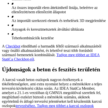
Az összes importált elem áttekinthető listája, beleértve az
ellenőrzött/nem ellenőrzött állapotot
Az importált szerkezeti elemek és terhelések 3D megjelenítése
Anyagok és keresztmetszetek átváltási táblázata
Teherkombinációk kezelése
A
Checkbot
elindítható a harmadik féltől származó alkalmazásból
vagy önálló alkalmazásként, és lehetővé teszi több forrásból
származó bemenetek kombinálását.
Tudjon meg többet az IDEA
StatiCa Checkbot-ról
.
Újdonságok a beton és feszítés területén
A karcsú vasalt beton oszlopok nagyon érzékenyek a
tökéletlenségekre, ami extra nyomást helyez a mérnökökre a teljes
tervezési-kivitelezési ciklus során. Az IDEA StatiCa Member,
amelyet a 21.1-es verzióban új GMNIA megoldóval szereltek fel,
megbízható eszközt biztosít a mérnökök számára, akiknek
egyértelmű és átfogó tervezési jelentéseket kell készíteniük karcsú
oszlopok
tervezéséhez. Tudjon meg többet a karcsú oszlopok