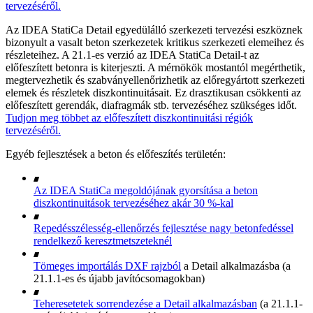
tervezéséről.
Az IDEA StatiCa Detail egyedülálló szerkezeti tervezési eszköznek
bizonyult a vasalt beton szerkezetek kritikus szerkezeti elemeihez és
részleteihez. A 21.1-es verzió az IDEA StatiCa Detail-t az
előfeszített betonra is kiterjeszti. A mérnökök mostantól megérthetik,
megtervezhetik és szabványellenőrizhetik az előregyártott szerkezeti
elemek és részletek diszkontinuitásait. Ez drasztikusan csökkenti az
előfeszített gerendák, diafragmák stb. tervezéséhez szükséges időt.
Tudjon meg többet az előfeszített diszkontinuitási régiók
tervezéséről.
Egyéb fejlesztések a beton és előfeszítés területén:
Az IDEA StatiCa megoldójának gyorsítása a beton
diszkontinuitások tervezéséhez akár 30 %-kal
Repedésszélesség-ellenőrzés fejlesztése nagy betonfedéssel
rendelkező keresztmetszeteknél
Tömeges importálás DXF rajzból
a Detail alkalmazásba (a
21.1.1-es és újabb javítócsomagokban)
Teheresetetek sorrendezése a Detail alkalmazásban
(a 21.1.1-