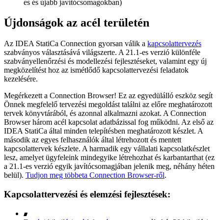
es és újabb javítócsomagokban)
Újdonságok az acél területén
Az IDEA StatiCa Connection gyorsan válik a
kapcsolattervezés
szabványos választásává világszerte. A 21.1-es verzió különféle
szabványellenőrzési és modellezési fejlesztéseket, valamint egy új
megközelítést hoz az ismétlődő kapcsolattervezési feladatok
kezelésére.
Megérkezett a Connection Browser! Ez az egyedülálló eszköz segít
Önnek megfelelő tervezési megoldást találni az előre meghatározott
tervek könyvtárából, és azonnal alkalmazni azokat. A Connection
Browser három acél kapcsolat adatbázissal fog működni. Az első az
IDEA StatiCa által minden telepítésben meghatározott készlet. A
második az egyes felhasználók által létrehozott és mentett
kapcsolattervek készlete. A harmadik egy vállalati kapcsolatkészlet
lesz, amelyet ügyfeleink mindegyike létrehozhat és karbantarthat (ez
a 21.1-es verzió egyik javítócsomagjában jelenik meg, néhány héten
belül).
Tudjon meg többeta Connection Browser-ről
.
Kapcsolattervezési és elemzési fejlesztések: