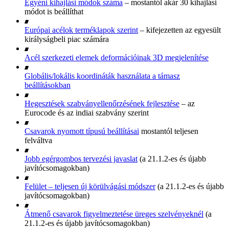
Egyéni kihajlási módok száma
– mostantól akár 30 kihajlási
módot is beállíthat
Európai acélok terméklapok szerint
– kifejezetten az egyesült
királyságbeli piac számára
Acél szerkezeti elemek deformációinak 3D megjelenítése
Globális/lokális koordináták használata a támasz
beállításokban
Hegesztések szabványellenőrzésének fejlesztése
– az
Eurocode és az indiai szabvány szerint
Csavarok nyomott típusú beállításai
mostantól teljesen
felváltva
Jobb egérgombos tervezési javaslat
(a 21.1.2-es és újabb
javítócsomagokban)
Felület – teljesen új körülvágási módszer
(a 21.1.2-es és újabb
javítócsomagokban)
Átmenő csavarok figyelmeztetése üreges szelvényeknél
(a
21.1.2-es és újabb javítócsomagokban)