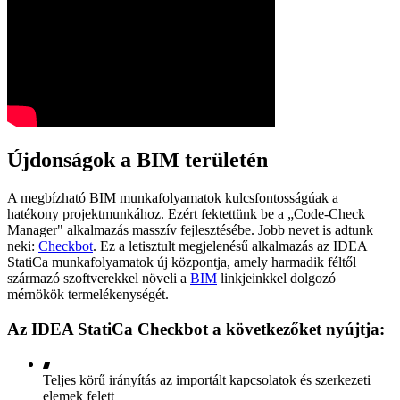
Újdonságok a BIM területén
A megbízható BIM munkafolyamatok kulcsfontosságúak a
hatékony projektmunkához. Ezért fektettünk be a „Code-Check
Manager" alkalmazás masszív fejlesztésébe. Jobb nevet is adtunk
neki:
Checkbot
. Ez a letisztult megjelenésű alkalmazás az IDEA
StatiCa munkafolyamatok új központja, amely harmadik féltől
származó szoftverekkel növeli a
BIM
linkjeinkkel dolgozó
mérnökök termelékenységét.
Az IDEA StatiCa Checkbot a következőket nyújtja:
Teljes körű irányítás az importált kapcsolatok és szerkezeti
elemek felett