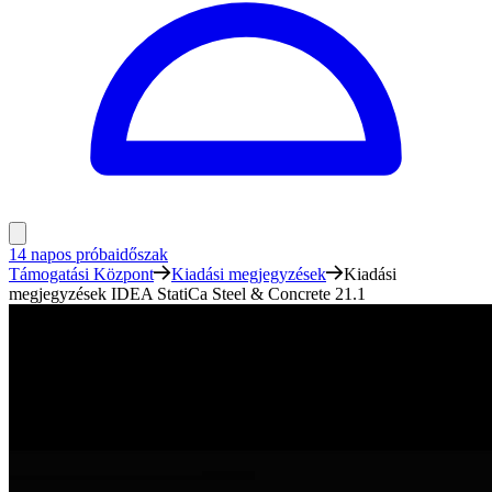
14 napos próbaidőszak
Támogatási Központ
Kiadási megjegyzések
Kiadási
megjegyzések IDEA StatiCa Steel & Concrete 21.1