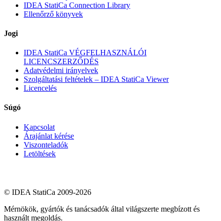
IDEA StatiCa Connection Library
Ellenőrző könyvek
Jogi
IDEA StatiCa VÉGFELHASZNÁLÓI
LICENCSZERZŐDÉS
Adatvédelmi irányelvek
Szolgáltatási feltételek – IDEA StatiCa Viewer
Licencelés
Súgó
Kapcsolat
Árajánlat kérése
Viszonteladók
Letöltések
© IDEA StatiCa 2009-2026
Mérnökök, gyártók és tanácsadók által világszerte megbízott és
használt megoldás.