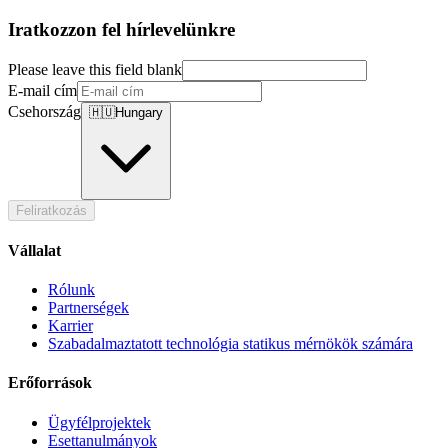
Iratkozzon fel hírlevelünkre
Please leave this field blank
E-mail cím
Csehország
🇭🇺
Hungary
Feliratkozás
Vállalat
Rólunk
Partnerségek
Karrier
Szabadalmaztatott technológia statikus mérnökök számára
Erőforrások
Ügyfélprojektek
Esettanulmányok