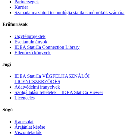
Partnerségek
Karrier
Szabadalmaztatott technológia statikus mérnökök számára
Erőforrások
Ügyfélprojektek
Esettanulmányok
IDEA StatiCa Connection Library
Ellenőrző könyvek
Jogi
IDEA StatiCa VÉGFELHASZNÁLÓI
LICENCSZERZŐDÉS
Adatvédelmi irányelvek
Szolgáltatási feltételek – IDEA StatiCa Viewer
Licencelés
Súgó
Kapcsolat
Árajánlat kérése
Viszonteladók