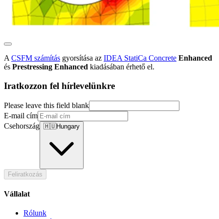
A
CSFM számítás
gyorsítása az
IDEA StatiCa Concrete
Enhanced
és
Prestressing Enhanced
kiadásában érhető el.
Iratkozzon fel hírlevelünkre
Please leave this field blank
E-mail cím
Csehország
🇭🇺
Hungary
Feliratkozás
Vállalat
Rólunk