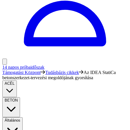
14 napos próbaidőszak
Támogatási Központ
Tudásbázis cikkek
Az IDEA StatiCa
betonszerkezet-tervezési megoldójának gyorsítása
ACÉL
BETON
Általános