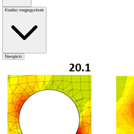
Kiadási megjegyzések
Navigáció