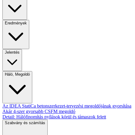
Eredmények
Jelentés
Háló, Megoldó
Az IDEA StatiCa betonszerkezet-tervezési megoldójának gyorsítása
Akár 4-szer gyorsabb CSFM megoldó
Detail: Hálófinomítás nyílások körül és támaszok felett
Szabvány és számítás