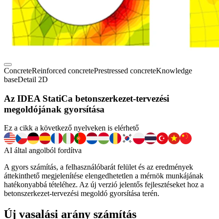
Concrete
Reinforced concrete
Prestressed concrete
Knowledge
base
Detail 2D
Az IDEA StatiCa betonszerkezet-tervezési
megoldójának gyorsítása
Ez a cikk a következő nyelveken is elérhető
AI által angolból fordítva
A gyors számítás, a felhasználóbarát felület és az eredmények
áttekinthető megjelenítése elengedhetetlen a mérnök munkájának
hatékonyabbá tételéhez. Az új verzió jelentős fejlesztéseket hoz a
betonszerkezet-tervezési megoldó gyorsítása terén.
Új vasalási arány számítás