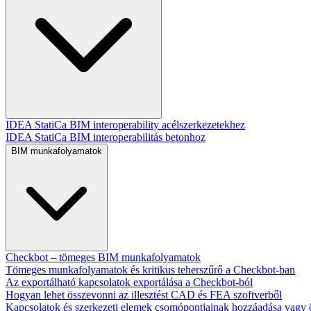
IDEA StatiCa BIM interoperability acélszerkezetekhez
IDEA StatiCa BIM interoperabilitás betonhoz
BIM munkafolyamatok
Checkbot – tömeges BIM munkafolyamatok
Tömeges munkafolyamatok és kritikus teherszűrő a Checkbot-ban
Az exportálható kapcsolatok exportálása a Checkbot-ból
Hogyan lehet összevonni az illesztést CAD és FEA szoftverből
Kapcsolatok és szerkezeti elemek csomópontjainak hozzáadása vagy