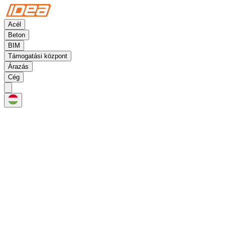
Acél
Beton
BIM
Támogatási központ
Árazás
Cég