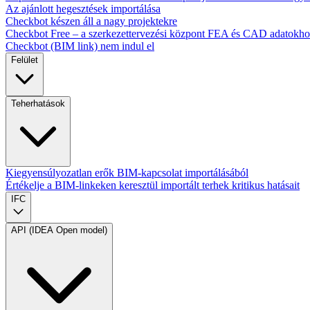
Az ajánlott hegesztések importálása
Checkbot készen áll a nagy projektekre
Checkbot Free – a szerkezettervezési központ FEA és CAD adatokh
Checkbot (BIM link) nem indul el
Felület
Teherhatások
Kiegyensúlyozatlan erők BIM-kapcsolat importálásából
Értékelje a BIM-linkeken keresztül importált terhek kritikus hatásait
IFC
API (IDEA Open model)