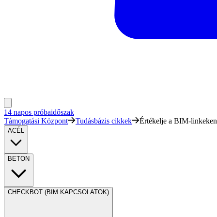
14 napos próbaidőszak
Támogatási Központ
Tudásbázis cikkek
Értékelje a BIM-linkeken 
ACÉL
BETON
CHECKBOT (BIM KAPCSOLATOK)