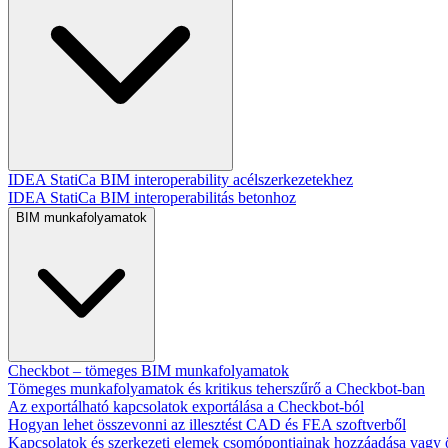
IDEA StatiCa BIM interoperability acélszerkezetekhez
IDEA StatiCa BIM interoperabilitás betonhoz
BIM munkafolyamatok
Checkbot – tömeges BIM munkafolyamatok
Tömeges munkafolyamatok és kritikus teherszűrő a Checkbot-ban
Az exportálható kapcsolatok exportálása a Checkbot-ból
Hogyan lehet összevonni az illesztést CAD és FEA szoftverből
Kapcsolatok és szerkezeti elemek csomópontjainak hozzáadása vagy