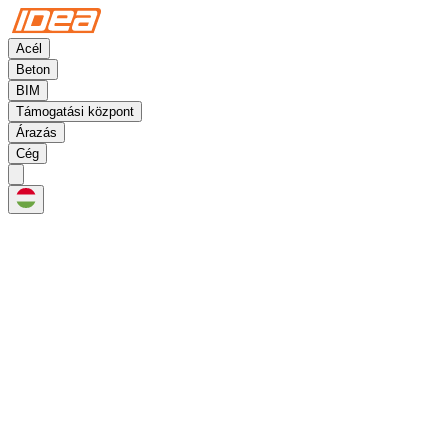
Acél
Beton
BIM
Támogatási központ
Árazás
Cég