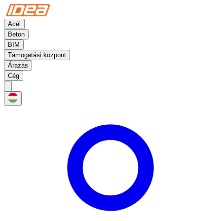
Acél
Beton
BIM
Támogatási központ
Árazás
Cég