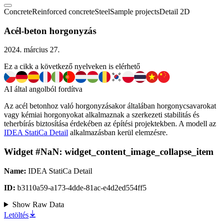
Concrete
Reinforced concrete
Steel
Sample projects
Detail 2D
Acél-beton horgonyzás
2024. március 27.
Ez a cikk a következő nyelveken is elérhető
AI által angolból fordítva
Az acél betonhoz való horgonyzásakor általában horgonycsavarokat
vagy kémiai horgonyokat alkalmaznak a szerkezeti stabilitás és
teherbírás biztosítása érdekében az építési projektekben. A modell az
IDEA StatiCa Detail
alkalmazásban kerül elemzésre.
Widget #
NaN
:
widget_content_image_collapse_item
Name:
IDEA StatiCa Detail
ID:
b3110a59-a173-4dde-81ac-e4d2ed554ff5
Show Raw Data
Letöltés