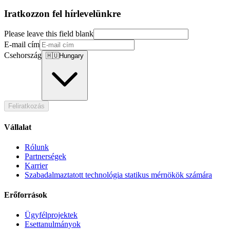
Iratkozzon fel hírlevelünkre
Please leave this field blank
E-mail cím
Csehország
🇭🇺
Hungary
Feliratkozás
Vállalat
Rólunk
Partnerségek
Karrier
Szabadalmaztatott technológia statikus mérnökök számára
Erőforrások
Ügyfélprojektek
Esettanulmányok