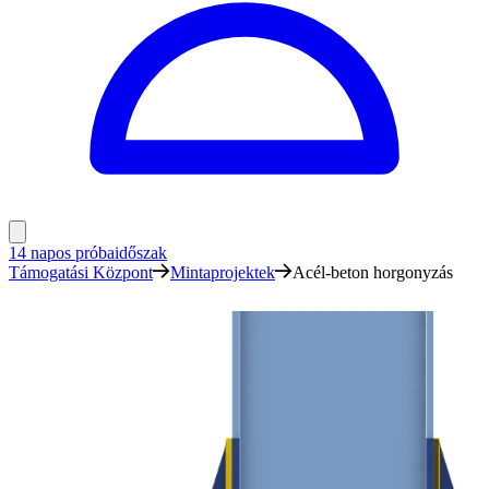
14 napos próbaidőszak
Támogatási Központ
Mintaprojektek
Acél-beton horgonyzás