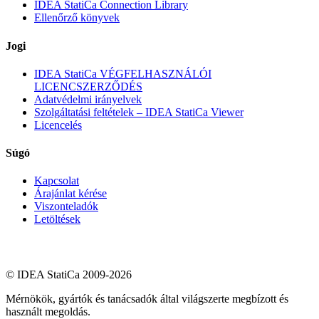
IDEA StatiCa Connection Library
Ellenőrző könyvek
Jogi
IDEA StatiCa VÉGFELHASZNÁLÓI
LICENCSZERZŐDÉS
Adatvédelmi irányelvek
Szolgáltatási feltételek – IDEA StatiCa Viewer
Licencelés
Súgó
Kapcsolat
Árajánlat kérése
Viszonteladók
Letöltések
© IDEA StatiCa 2009-2026
Mérnökök, gyártók és tanácsadók által világszerte megbízott és
használt megoldás.