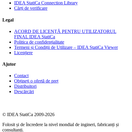
IDEA StatiCa Connection Library
Cărți de verificare
Legal
ACORD DE LICENȚĂ PENTRU UTILIZATORUL
FINAL IDEA StatiCa
Politica de confidențialitate
Termeni și Condiții de Utilizare – IDEA StatiCa Viewer
Licențiere
Ajutor
Contact
Obțineți o ofertă de preț
Distribuitori
Descărcări
© IDEA StatiCa 2009-2026
Folosit și de încredere la nivel mondial de ingineri, fabricanți și
consultanți.