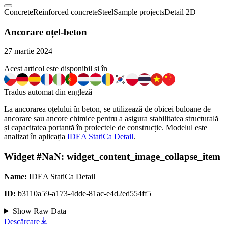
Concrete
Reinforced concrete
Steel
Sample projects
Detail 2D
Ancorare oțel-beton
27 martie 2024
Acest articol este disponibil și în
Tradus automat din engleză
La ancorarea oțelului în beton, se utilizează de obicei buloane de
ancorare sau ancore chimice pentru a asigura stabilitatea structurală
și capacitatea portantă în proiectele de construcție. Modelul este
analizat în aplicația
IDEA StatiCa Detail
.
Widget #
NaN
:
widget_content_image_collapse_item
Name:
IDEA StatiCa Detail
ID:
b3110a59-a173-4dde-81ac-e4d2ed554ff5
Show Raw Data
Descărcare