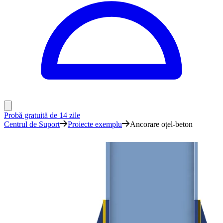
Probă gratuită de 14 zile
Centrul de Suport
Proiecte exemplu
Ancorare oțel-beton