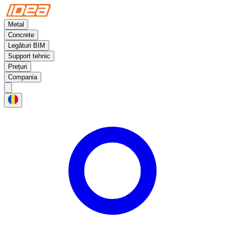
Metal
Concrete
Legături BIM
Support tehnic
Prețuri
Compania