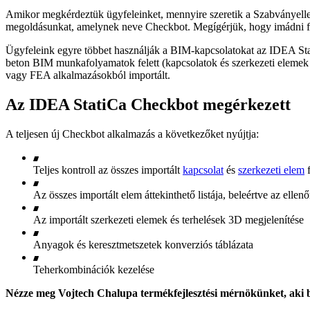
Amikor megkérdeztük ügyfeleinket, mennyire szeretik a Szabványellenő
megoldásunkat, amelynek neve Checkbot. Megígérjük, hogy imádni f
Ügyfeleink egyre többet használják a BIM-kapcsolatokat az IDEA St
beton BIM munkafolyamatok felett (kapcsolatok és szerkezeti elemek 
vagy FEA alkalmazásokból importált.
Az IDEA StatiCa Checkbot megérkezett
A teljesen új Checkbot alkalmazás a következőket nyújtja:
Teljes kontroll az összes importált
kapcsolat
és
szerkezeti elem
f
Az összes importált elem áttekinthető listája, beleértve az ellenő
Az importált szerkezeti elemek és terhelések 3D megjelenítése
Anyagok és keresztmetszetek konverziós táblázata
Teherkombinációk kezelése
Nézze meg Vojtech Chalupa termékfejlesztési mérnökünket, aki 