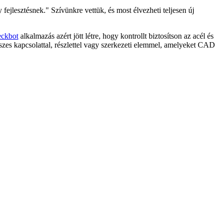
jlesztésnek." Szívünkre vettük, és most élvezheti teljesen új
eckbot
alkalmazás azért jött létre, hogy kontrollt biztosítson az acél és
zes kapcsolattal, részlettel vagy szerkezeti elemmel, amelyeket CAD