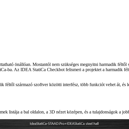
ttatható önállóan. Mostantól nem szükséges megnyitni harmadik féltől 
a-ba. Az IDEA StatiCa Checkbot felismeri a projektet a harmadik félt
éltől származó szoftver közötti interfész, több funkciót vehet át, és 
mek listája a bal oldalon, a 3D nézet középen, és a tulajdonságok a job