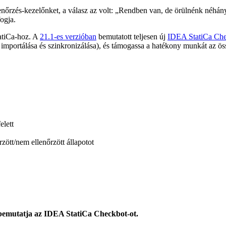
rzés-kezelőnket, a válasz az volt: „Rendben van, de örülnénk néhány fe
ogja.
atiCa-hoz. A
21.1-es verzióban
bemutatott teljesen új
IDEA StatiCa Ch
importálása és szinkronizálása), és támogassa a hatékony munkát az öss
elett
rzött/nem ellenőrzött állapotot
bemutatja az IDEA StatiCa Checkbot-ot.