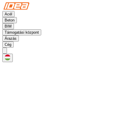
Acél
Beton
BIM
Támogatási központ
Árazás
Cég