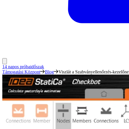
14 napos próbaidőszak
Támogatási Központ
Blog
Viszlát a Szabványellenőrzés-kezelőne