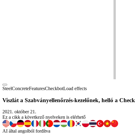
Steel
Concrete
Features
Checkbot
Load effects
Viszlát a Szabványellenőrzés-kezelőnek, helló a Chec
2021. október 21.
Ez a cikk a következő nyelveken is elérhető
AI által angolból fordítva