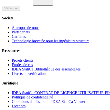
S'abonner
Société
À propos de nous
Partenariats
Carrières
Technologie brevetée pour les ingénieurs structure
Ressources
Projets clients
Études de cas
IDEA StatiCa Bibliothèque des assemblages
Livrets de vérification
Juridique
IDEA StatiCa CONTRAT DE LICENCE UTILISATEUR F
Politique de confidentialité
Conditions d'utilisation – IDEA StatiCa Viewer
Licences