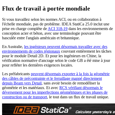
Flux de travail à portée mondiale
Si vous travaillez selon les normes ACI, ou en collaboration à
l'échelle mondiale, pas de problème. IDEA StatiCa 25.0 inclut une
prise en charge complète de
ACI 318-19
dans les environnements de
conception acier et béton, avec une terminologie pouvant être
basculée entre l'anglais américain et britannique.
En Australie,
les ingénieurs peuvent désormais travailler avec des
environnements de codes régionaux
couvrant entièrement les tâches
pour le module Detail 2D. Et pour les ingénieurs en Chine, la
vérification normative d'ancrage selon le code GB a été mise à jour
pour refléter les dernières exigences locales.
Les préfabricants
peuvent désormais exporter à la fois la géométrie
des câbles de précontrainte et le ferraillage mappé directement
depuis Beam vers Detail
, sans avoir besoin de remodéliser la
géométrie et les matériaux. Et avec
RCS vérifiant désormais le
déversement pour les imperfections géométriques et les phases de
construction ou de transport
, le tout dans un flux de travail unique.