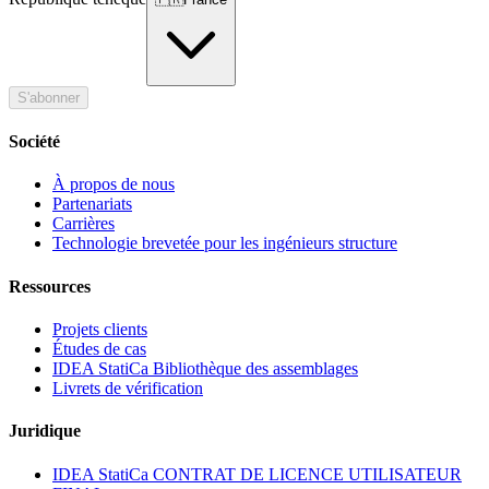
S'abonner
Société
À propos de nous
Partenariats
Carrières
Technologie brevetée pour les ingénieurs structure
Ressources
Projets clients
Études de cas
IDEA StatiCa Bibliothèque des assemblages
Livrets de vérification
Juridique
IDEA StatiCa CONTRAT DE LICENCE UTILISATEUR