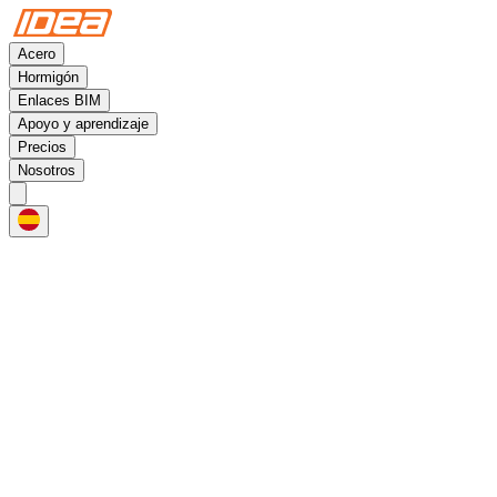
Acero
Hormigón
Enlaces BIM
Apoyo y aprendizaje
Precios
Nosotros