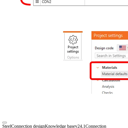
Steel
Connection design
Knowledge base
v24.1
Connection