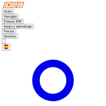
Acero
Hormigón
Enlaces BIM
Apoyo y aprendizaje
Precios
Nosotros