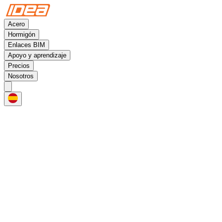
Acero
Hormigón
Enlaces BIM
Apoyo y aprendizaje
Precios
Nosotros