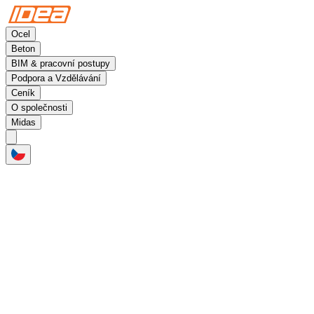
Ocel
Beton
BIM & pracovní postupy
Podpora a Vzdělávání
Ceník
O společnosti
Midas