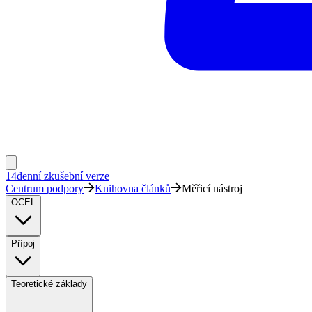
14denní zkušební verze
Centrum podpory
Knihovna článků
Měřicí nástroj
OCEL
Přípoj
Teoretické základy