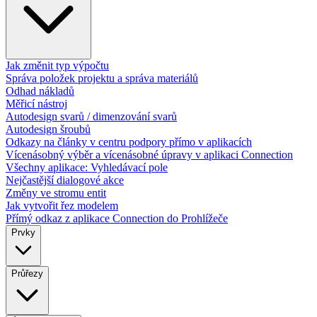
Jak změnit typ výpočtu
Správa položek projektu a správa materiálů
Odhad nákladů
Měřicí nástroj
Autodesign svarů / dimenzování svarů
Autodesign šroubů
Odkazy na články v centru podpory přímo v aplikacích
Vícenásobný výběr a vícenásobné úpravy v aplikaci Connection
Všechny aplikace: Vyhledávací pole
Nejčastější dialogové akce
Změny ve stromu entit
Jak vytvořit řez modelem
Přímý odkaz z aplikace Connection do Prohlížeče
Prvky
Průřezy