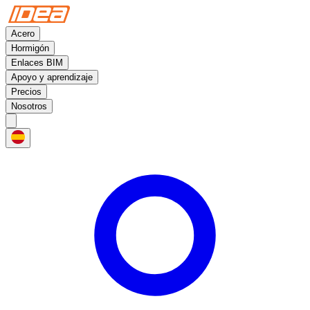
Acero
Hormigón
Enlaces BIM
Apoyo y aprendizaje
Precios
Nosotros