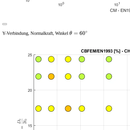
∘
\theta
=
6
0
Y-Verbindung, Normalkraft, Winkel
θ
= 60
^\circ