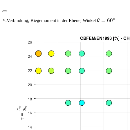
∘
\theta
=
6
0
Y-Verbindung, Biegemoment in der Ebene, Winkel
θ
= 60
^\circ