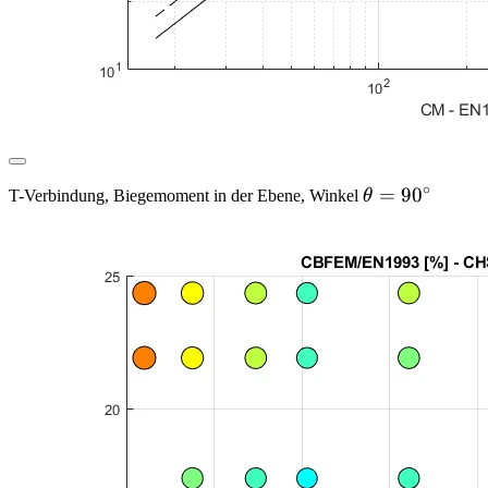
∘
\theta
=
9
0
T-Verbindung, Biegemoment in der Ebene, Winkel
θ
= 90
^\circ