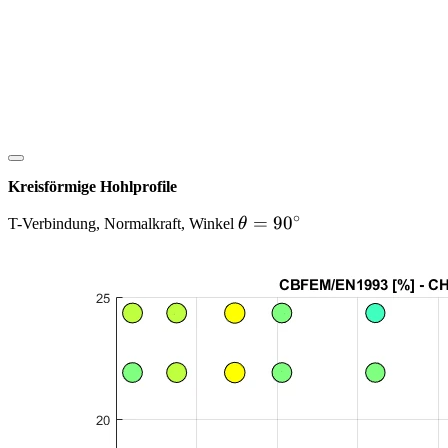
Kreisförmige Hohlprofile
∘
\theta
=
9
0
T-Verbindung, Normalkraft, Winkel
θ
= 90
^\circ