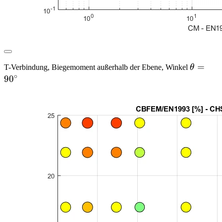
\theta
=
T-Verbindung, Biegemoment außerhalb der Ebene, Winkel
θ
∘
= 90
9
0
^\circ