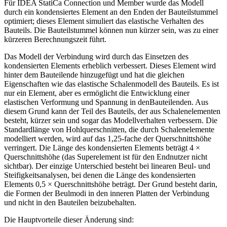
Für IDEA StatiCa Connection und Member wurde das Modell
durch ein kondensiertes Element an den Enden der Bauteilstummel
optimiert; dieses Element simuliert das elastische Verhalten des
Bauteils. Die Bauteilstummel können nun kürzer sein, was zu einer
kürzeren Berechnungszeit führt.
Das Modell der Verbindung wird durch das Einsetzen des
kondensierten Elements erheblich verbessert. Dieses Element wird
hinter dem Bauteilende hinzugefügt und hat die gleichen
Eigenschaften wie das elastische Schalenmodell des Bauteils. Es ist
nur ein Element, aber es ermöglicht die Entwicklung einer
elastischen Verformung und Spannung in denBauteilenden. Aus
diesem Grund kann der Teil des Bauteils, der aus Schalenelementen
besteht, kürzer sein und sogar das Modellverhalten verbessern. Die
Standardlänge von Hohlquerschnitten, die durch Schalenelemente
modelliert werden, wird auf das 1,25-fache der Querschnittshöhe
verringert. Die Länge des kondensierten Elements beträgt 4 ×
Querschnittshöhe (das Superelement ist für den Endnutzer nicht
sichtbar). Der einzige Unterschied besteht bei linearen Beul- und
Steifigkeitsanalysen, bei denen die Länge des kondensierten
Elements 0,5 × Querschnittshöhe beträgt. Der Grund besteht darin,
die Formen der Beulmodi in den inneren Platten der Verbindung
und nicht in den Bauteilen beizubehalten.
Die Hauptvorteile dieser Änderung sind: