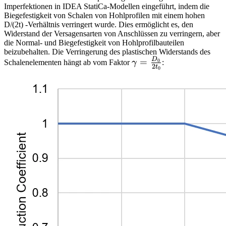
Imperfektionen in IDEA StatiCa-Modellen eingeführt, indem die
Biegefestigkeit von Schalen von Hohlprofilen mit einem hohen
D/(2t) -Verhältnis verringert wurde. Dies ermöglicht es, den
Widerstand der Versagensarten von Anschlüssen zu verringern, aber
die Normal- und Biegefestigkeit von Hohlprofilbauteilen
beizubehalten. Die Verringerung des plastischen Widerstands des
D
\gamma =
=
0
Schalenelementen hängt ab vom Faktor
γ
:
2
t
0
\frac{D_0}
{2t_0}