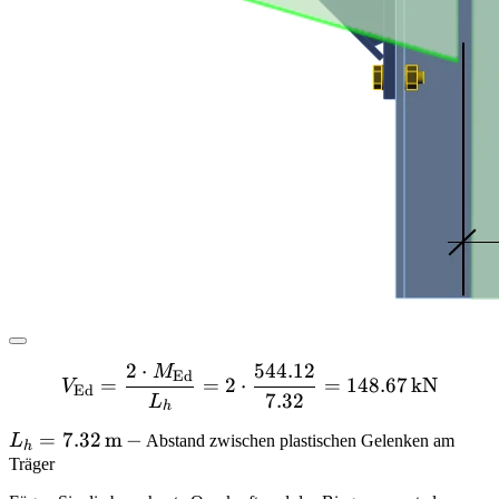
2
⋅
544.12
M
V_{\textrm{Ed}} = \frac{
Ed
=
=
2
⋅
=
148.67
kN
V
Ed
7.32
L
h
L_{h} =
=
7.32
m
−
L
Abstand zwischen plastischen Gelenken am
h
7.32 \,
Träger
\textrm{m}