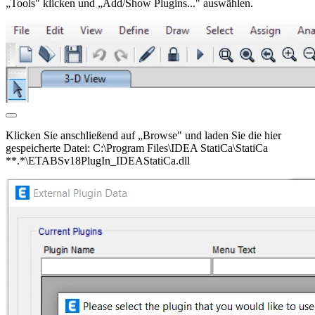
„Tools" klicken und „Add/Show Plugins..." auswählen.
Klicken Sie anschließend auf „Browse" und laden Sie die hier
gespeicherte Datei: C:\Program Files\IDEA StatiCa\StatiCa
**.*\ETABSv18PlugIn_IDEAStatiCa.dll