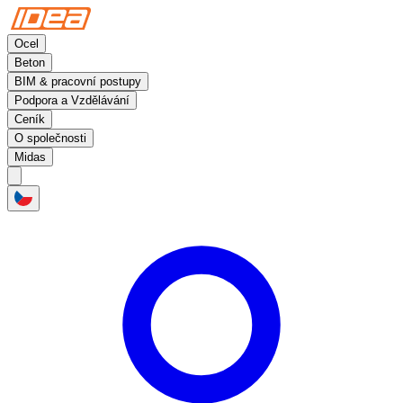
Ocel
Beton
BIM & pracovní postupy
Podpora a Vzdělávání
Ceník
O společnosti
Midas