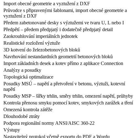
Import obecné geometrie a vyztužení z DXF
Průvodce s připravenými šablonami, import obecné geometrie a
vyztužení z DXF
Předem zabetonované desky s výztužemi ve tvaru U, L nebo I
Předpětí – předem předpjatý i dodatečně předpjatý detail
Zaokrouhlování imperiálních jednotek
Realistické rozložení výztuže
3D kotvení do železobetonových bloků
Navrhování nestandardních geometrií betonových bloků
Import základních desek a kotev přímo z aplikace Connection
Analýzy a posudky
Topologická optimalizace
Posudky MSÚ – napětí a přetvoření v betonu, výztuži, kotevní
napětí
Posudky MSP – šířky trhlin, směry trhlin, omezení napětí, průhyby
Kontrola přenosu smyku pomocí kotev, smykových zarážek a tření
Omezená kontrola zátěže
Dlouhodobé ztráty
Podpora regionální normy ANSI/AISC 360-22
Výstupy
Nastavitelný protokol včetně exportu do PDF a Wordu