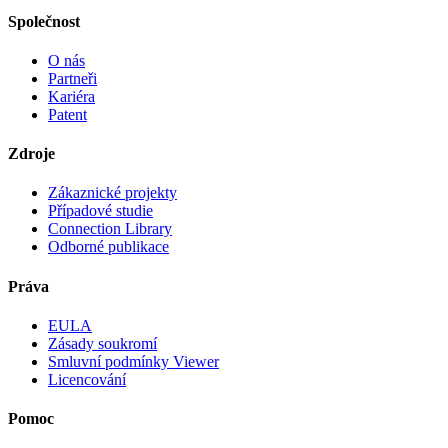
Společnost
O nás
Partneři
Kariéra
Patent
Zdroje
Zákaznické projekty
Případové studie
Connection Library
Odborné publikace
Práva
EULA
Zásady soukromí
Smluvní podmínky Viewer
Licencování
Pomoc