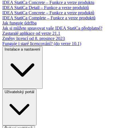
IDEA StatiCa Concrete – Funkce a verze produktu
IDEA StatiCa Detail – Funkce a verze produktů
IDEA StatiCa Concrete – Funkce a verze produktů
IDEA StatiCa Complete – Funkce a verze produktů
Jak funguje údržba
Jak si můžete spravovat vaše IDEA StatiCa předplatné?
Zastaralé aplikace od verze 21.1
Změny licencí od 8. prosince 2023
Funguje i staré licencování? (do verze 10.1)
Instalace a nastavení
Uživatelský portál