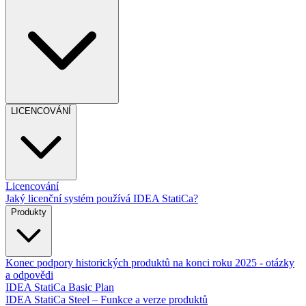
LICENCOVÁNÍ
Licencování
Jaký licenční systém používá IDEA StatiCa?
Produkty
Konec podpory historických produktů na konci roku 2025 - otázky
a odpovědi
IDEA StatiCa Basic Plan
IDEA StatiCa Steel – Funkce a verze produktů